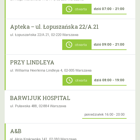
schedule
dziś 07:00 - 21:00
otwarta
Apteka – ul. Łopuszańska 22/A.21
ul. Łopuszańska 22/A.21, 02-220 Warszawa
schedule
dziś 09:00 - 21:00
otwarta
PRZY LINDLEYA
ul. Williama Heerleina Lindleya 4, 02-005 Warszawa
schedule
dziś 08:00 - 19:00
otwarta
BARWIJUK HOSPITAL
ul. Puławska 488, 02-884 Warszawa
poniedziałek 16:00 - 20:00
A&B
al. Aleja Krakowska 141, 02-180 Warszawa