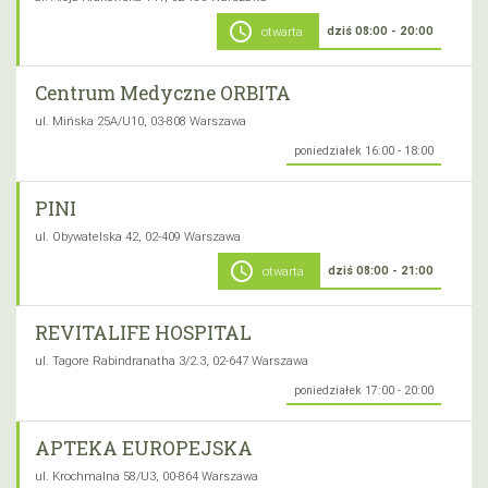
schedule
dziś 08:00 - 20:00
otwarta
Centrum Medyczne ORBITA
ul. Mińska 25A/U10, 03-808 Warszawa
poniedziałek 16:00 - 18:00
PINI
ul. Obywatelska 42, 02-409 Warszawa
schedule
dziś 08:00 - 21:00
otwarta
REVITALIFE HOSPITAL
ul. Tagore Rabindranatha 3/2.3, 02-647 Warszawa
poniedziałek 17:00 - 20:00
APTEKA EUROPEJSKA
ul. Krochmalna 58/U3, 00-864 Warszawa