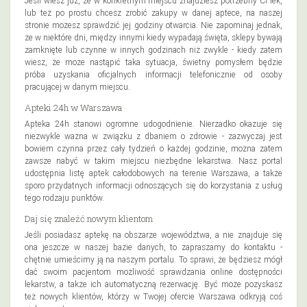
Jeśli wiesz już, że w konkretnym miejscu znajdziesz potrzebny Ci lek,
lub też po prostu chcesz zrobić zakupy w danej aptece, na naszej
stronie możesz sprawdzić jej godziny otwarcia. Nie zapominaj jednak,
że w niektóre dni, między innymi kiedy wypadają święta, sklepy bywają
zamknięte lub czynne w innych godzinach niż zwykle - kiedy zatem
wiesz, że może nastąpić taka sytuacja, świetny pomysłem będzie
próba uzyskania oficjalnych informacji telefonicznie od osoby
pracującej w danym miejscu.
Apteki 24h w Warszawa
Apteka 24h stanowi ogromne udogodnienie. Nierzadko okazuje się
niezwykle ważna w związku z dbaniem o zdrowie - zazwyczaj jest
bowiem czynna przez cały tydzień o każdej godzinie, można zatem
zawsze nabyć w takim miejscu niezbędne lekarstwa. Nasz portal
udostępnia listę aptek całodobowych na terenie Warszawa, a także
sporo przydatnych informacji odnoszących się do korzystania z usług
tego rodzaju punktów.
Daj się znaleźć nowym klientom
Jeśli posiadasz aptekę na obszarze województwa, a nie znajduje się
ona jeszcze w naszej bazie danych, to zapraszamy do kontaktu -
chętnie umieścimy ją na naszym portalu. To sprawi, że będziesz mógł
dać swoim pacjentom możliwość sprawdzania online dostępności
lekarstw, a także ich automatyczną rezerwację. Być może pozyskasz
też nowych klientów, którzy w Twojej ofercie Warszawa odkryją coś