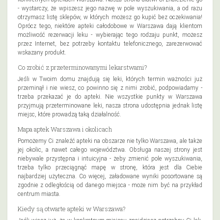
- wystarczy, że wpiszesz jego nazwę w pole wyszukiwania, a od razu
otrzymasz listę sklepów, w których możesz go kupić bez oczekiwania!
Oprócz tego, niektóre apteki całodobowe w Warszawa dają klientom
możliwość rezerwacji leku - wybierając tego rodzaju punkt, możesz
przez Internet, bez potrzeby kontaktu telefonicznego, zarezerwować
wskazany produkt.
Co zrobić z przeterminowanymi lekarstwami?
Jeśli w Twoim domu znajdują się leki, których termin ważności już
przeminął i nie wiesz, co powinno się z nimi zrobić, podpowiadamy -
trzeba przekazać je do apteki. Nie wszystkie punkty w Warszawa
przyjmują przeterminowane leki, nasza strona udostępnia jednak listę
miejsc, które prowadzą taką działalność.
Mapa aptek Warszawa i okolicach
Pomożemy Ci znaleźć apteki na obszarze nie tylko Warszawa, ale także
jej okolic, a nawet całego województwa. Obsługa naszej strony jest
niebywale przystępna i intuicyjna - żeby zmienić pole wyszukiwania,
trzeba tylko przeciągnąć mapę w stronę, która jest dla Ciebie
najbardziej użyteczna. Co więcej, załadowane wyniki posortowane są
zgodnie z odległością od danego miejsca - może nim być na przykład
centrum miasta.
Kiedy są otwarte apteki w Warszawa?