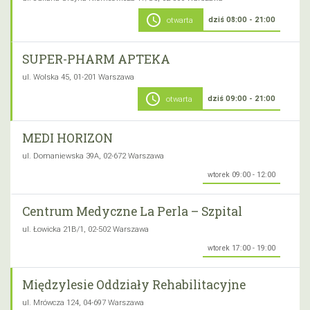
schedule
dziś 08:00 - 21:00
otwarta
SUPER-PHARM APTEKA
ul. Wolska 45, 01-201 Warszawa
schedule
dziś 09:00 - 21:00
otwarta
MEDI HORIZON
ul. Domaniewska 39A, 02-672 Warszawa
wtorek 09:00 - 12:00
Centrum Medyczne La Perla – Szpital
ul. Łowicka 21B/1, 02-502 Warszawa
wtorek 17:00 - 19:00
Międzylesie Oddziały Rehabilitacyjne
ul. Mrówcza 124, 04-697 Warszawa