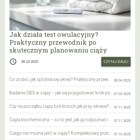
Jak działa test owulacyjny?
Praktyczny przewodnik po
skutecznym planowaniu ciąży
access_time
CZYTAJ DALEJ
08.22.2025
Co zrobić, jak spóźnia się okres? Praktyczny przewodnik krok po kroku
08.04.2025
Badanie GBS w ciąży – jak się przygotować krok po kroku?
07.03.2025
Czy na początku ciąży boli brzuch jak przy okresie? Wyjaśniamy objawy i różnice
07.11.2025
Ciąża biochemiczna – co to jest, jak ją rozpoznać i co warto wiedzieć?
07.11.2025
Czego nie można jeść w ciąży? Kompleksowy przewodnik dla przyszłych mam
07.16.2025