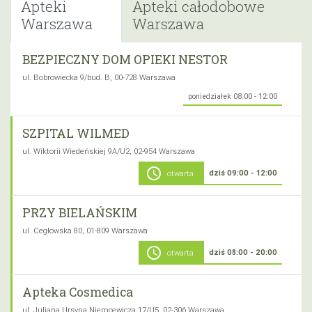
Apteki
Apteki całodobowe
Warszawa
Warszawa
BEZPIECZNY DOM OPIEKI NESTOR
ul. Bobrowiecka 9/bud. B, 00-728 Warszawa
poniedziałek 08:00 - 12:00
SZPITAL WILMED
ul. Wiktorii Wiedeńskiej 9A/U2, 02-954 Warszawa
schedule
dziś 09:00 - 12:00
otwarta
PRZY BIELAŃSKIM
ul. Cegłowska 80, 01-809 Warszawa
schedule
dziś 08:00 - 20:00
otwarta
Apteka Cosmedica
ul. Juliana Ursyna Niemcewicza 17/U5, 02-306 Warszawa