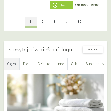
schedule
dziś 08:00 - 21:00
otwarta
1
2
3
…
35
Poczytaj również na blogu
WIĘCEJ
Ciąża
Dieta
Dziecko
Inne
Seks
Suplementy