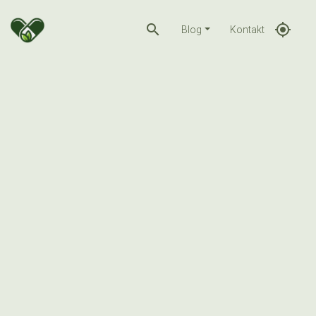
search
gps_fixed
Blog
Kontakt