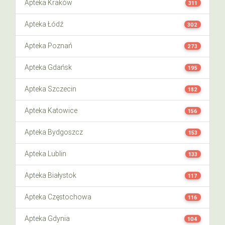
Apteka Kraków
311
Apteka Łódź
302
Apteka Poznań
273
Apteka Gdańsk
195
Apteka Szczecin
182
Apteka Katowice
156
Apteka Bydgoszcz
153
Apteka Lublin
133
Apteka Białystok
117
Apteka Częstochowa
116
Apteka Gdynia
104