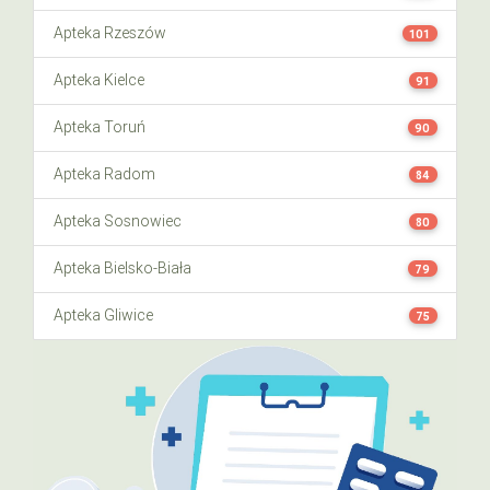
Apteka Rzeszów
101
Apteka Kielce
91
Apteka Toruń
90
Apteka Radom
84
Apteka Sosnowiec
80
Apteka Bielsko-Biała
79
Apteka Gliwice
75