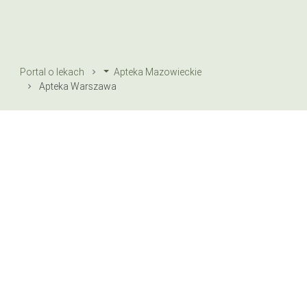
Portal o lekach
Apteka Mazowieckie
Apteka Warszawa