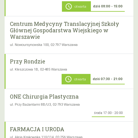
schedule
dziś 08:00 - 15:00
otwarta
Centrum Medycyny Translacyjnej Szkoły
Głównej Gospodarstwa Wiejskiego w
Warszawie
ul. Nowoursynowska 100, 02-797 Warszawa
Przy Rondzie
ul. Kleszczowa 1B, 02-485 Warszawa
schedule
dziś 07:30 - 21:00
otwarta
ONE Chirurgia Plastyczna
ul. Przy Bażantarni 8B/U3, 02-793 Warszawa
środa 17:00 - 20:00
FARMACJA I URODA
ul. Aleja Krakowska 110/114, 02-256 Warszawa