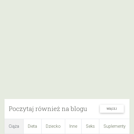
Poczytaj również na blogu
WIĘCEJ
Ciąża
Dieta
Dziecko
Inne
Seks
Suplementy