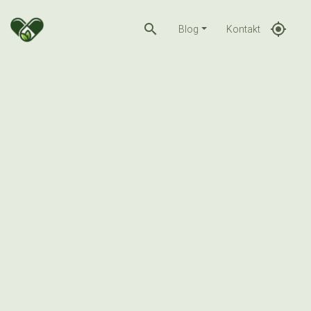
search
gps_fixed
Blog
Kontakt