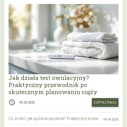
Jak działa test owulacyjny?
Praktyczny przewodnik po
skutecznym planowaniu ciąży
access_time
CZYTAJ DALEJ
08.22.2025
Co zrobić, jak spóźnia się okres? Praktyczny przewodnik krok po kroku
08.04.2025