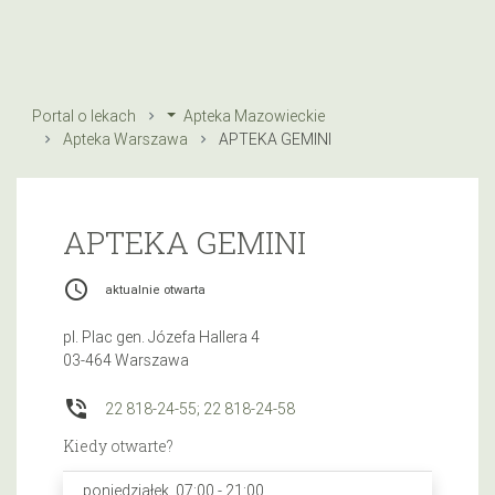
Portal o lekach
Apteka Mazowieckie
Apteka Warszawa
APTEKA GEMINI
APTEKA GEMINI
access_time
aktualnie otwarta
pl. Plac gen. Józefa Hallera 4
03-464 Warszawa
phone_in_talk
22 818-24-55; 22 818-24-58
Kiedy otwarte?
poniedziałek, 07:00 - 21:00