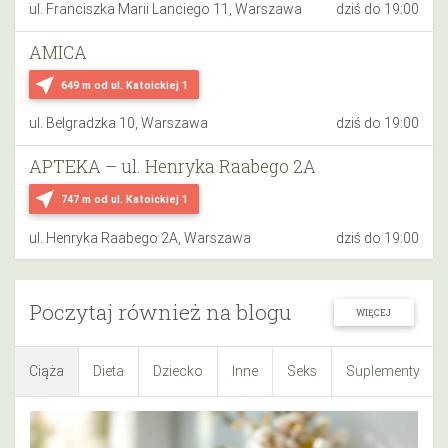
ul. Franciszka Marii Lanciego 11, Warszawa
dziś do 19:00
AMICA
near_me
649 m
od ul. Katoickiej 1
ul. Belgradzka 10, Warszawa
dziś do 19:00
APTEKA – ul. Henryka Raabego 2A
near_me
747 m
od ul. Katoickiej 1
ul. Henryka Raabego 2A, Warszawa
dziś do 19:00
Poczytaj również na blogu
WIĘCEJ
Ciąża
Dieta
Dziecko
Inne
Seks
Suplementy