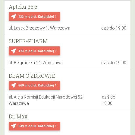
Apteka 36,6
near_me
433 m
od ul. Katoickiej 1
ul. Lasek Brzozowy 1, Warszawa
dziś do 19:00
SUPER-PHARM
near_me
473 m
od ul. Katoickiej 1
ul. Belgradzka 14, Warszawa
dziś do 19:00
DBAM O ZDROWIE
near_me
569 m
od ul. Katoickiej 1
al. Aleja Komisji Edukacji Narodowej 52,
dziś do
Warszawa
19:00
Dr. Max
near_me
639 m
od ul. Katoickiej 1