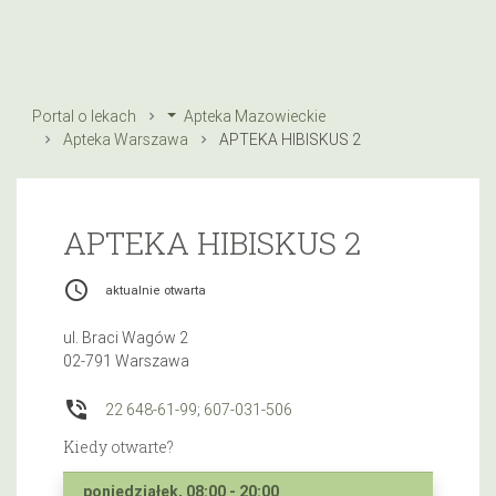
Portal o lekach
Apteka Mazowieckie
Apteka Warszawa
APTEKA HIBISKUS 2
APTEKA HIBISKUS 2
access_time
aktualnie otwarta
ul. Braci Wagów 2
02-791 Warszawa
phone_in_talk
22 648-61-99; 607-031-506
Kiedy otwarte?
poniedziałek, 08:00 - 20:00