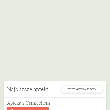
Najbliższe apteki
POZOSTAŁE W WARSZAWA
Apteka z Uśmiechem