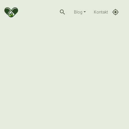
search
gps_fixed
Blog
Kontakt