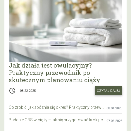
Jak działa test owulacyjny?
Praktyczny przewodnik po
skutecznym planowaniu ciąży
access_time
CZYTAJ DALEJ
08.22.2025
Co zrobić, jak spóźnia się okres? Praktyczny przewodnik krok po kroku
08.04.2025
Badanie GBS w ciąży – jak się przygotować krok po kroku?
07.03.2025