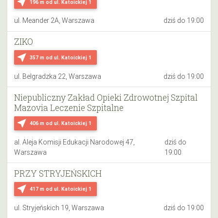
near_me
196 m
od ul. Katoickiej 1
ul. Meander 2A, Warszawa
dziś do 19:00
ZIKO
near_me
357 m
od ul. Katoickiej 1
ul. Belgradzka 22, Warszawa
dziś do 19:00
Niepubliczny Zakład Opieki Zdrowotnej Szpital
Mazovia Leczenie Szpitalne
near_me
406 m
od ul. Katoickiej 1
al. Aleja Komisji Edukacji Narodowej 47,
dziś do
Warszawa
19:00
PRZY STRYJEŃSKICH
near_me
417 m
od ul. Katoickiej 1
ul. Stryjeńskich 19, Warszawa
dziś do 19:00