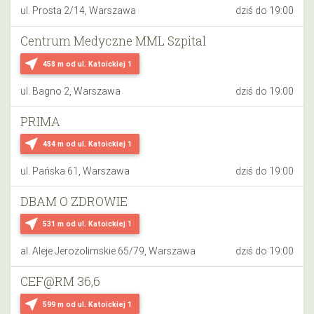
ul. Prosta 2/14, Warszawa
dziś do 19:00
Centrum Medyczne MML Szpital
near_me
458 m
od ul. Katoickiej 1
ul. Bagno 2, Warszawa
dziś do 19:00
PRIMA
near_me
484 m
od ul. Katoickiej 1
ul. Pańska 61, Warszawa
dziś do 19:00
DBAM O ZDROWIE
near_me
531 m
od ul. Katoickiej 1
al. Aleje Jerozolimskie 65/79, Warszawa
dziś do 19:00
CEF@RM 36,6
near_me
599 m
od ul. Katoickiej 1