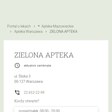
Portal o lekach
Apteka Mazowieckie
Apteka Warszawa
ZIELONA APTEKA
ZIELONA APTEKA
access_time
aktualnie zamknięta
ul. Śliska 3
00-127 Warszawa
phone_in_talk
22 652-22-99
Kiedy otwarte?
poniedziałek, 08:00 - 20:00