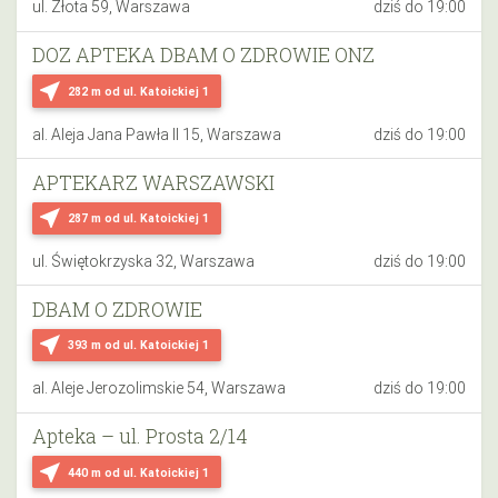
ul. Złota 59, Warszawa
dziś do 19:00
DOZ APTEKA DBAM O ZDROWIE ONZ
near_me
282 m
od ul. Katoickiej 1
al. Aleja Jana Pawła II 15, Warszawa
dziś do 19:00
APTEKARZ WARSZAWSKI
near_me
287 m
od ul. Katoickiej 1
ul. Świętokrzyska 32, Warszawa
dziś do 19:00
DBAM O ZDROWIE
near_me
393 m
od ul. Katoickiej 1
al. Aleje Jerozolimskie 54, Warszawa
dziś do 19:00
Apteka – ul. Prosta 2/14
near_me
440 m
od ul. Katoickiej 1