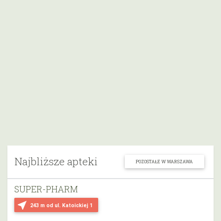
Najbliższe apteki
POZOSTAŁE W WARSZAWA
SUPER-PHARM
near_me
243 m
od ul. Katoickiej 1