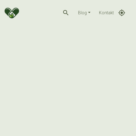
search
gps_fixed
Blog
Kontakt