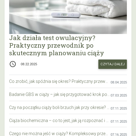
Jak działa test owulacyjny?
Praktyczny przewodnik po
skutecznym planowaniu ciąży
access_time
CZYTAJ DALEJ
08.22.2025
Co zrobić, jak spóźnia się okres? Praktyczny przewodnik krok po kroku
08.04.2025
Badanie GBS w ciąży – jak się przygotować krok po kroku?
07.03.2025
Czy na początku ciąży boli brzuch jak przy okresie? Wyjaśniamy objawy i różnice
07.11.2025
Ciąża biochemiczna – co to jest, jak ją rozpoznać i co warto wiedzieć?
07.11.2025
Czego nie można jeść w ciąży? Kompleksowy przewodnik dla przyszłych mam
07.16.2025