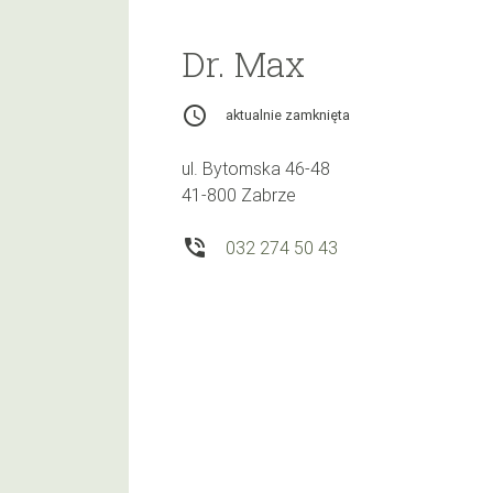
Dr. Max
access_time
aktualnie zamknięta
ul. Bytomska 46-48
41-800 Zabrze
phone_in_talk
032 274 50 43