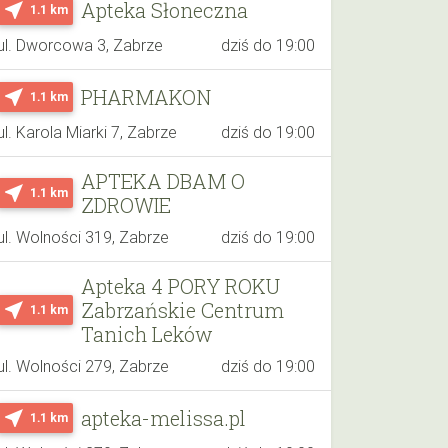
Apteka Słoneczna
near_me
1.1 km
ul. Dworcowa 3, Zabrze
dziś do 19:00
PHARMAKON
near_me
1.1 km
ul. Karola Miarki 7, Zabrze
dziś do 19:00
APTEKA DBAM O
near_me
1.1 km
ZDROWIE
ul. Wolności 319, Zabrze
dziś do 19:00
Apteka 4 PORY ROKU
Zabrzańskie Centrum
near_me
1.1 km
Tanich Leków
ul. Wolności 279, Zabrze
dziś do 19:00
apteka-melissa.pl
near_me
1.1 km