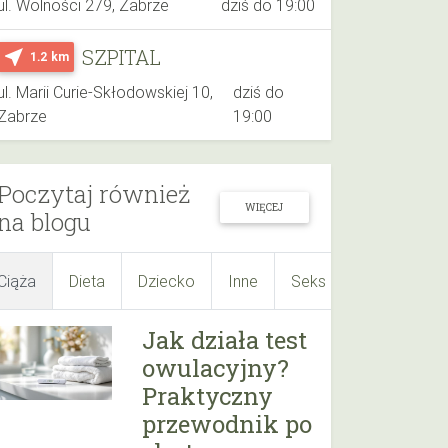
ul. Wolności 279, Zabrze
dziś do 19:00
SZPITAL
near_me
1.2 km
ul. Marii Curie-Skłodowskiej 10,
dziś do
Zabrze
19:00
Poczytaj również
WIĘCEJ
na blogu
Ciąża
Dieta
Dziecko
Inne
Seks
Suplementy
Jak działa test
owulacyjny?
Praktyczny
przewodnik po