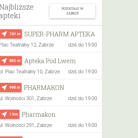
Najbliższe
POZOSTAŁE W
apteki
ZABRZE
SUPER-PHARM APTEKA
near_me
741 m
Plac Teatralny 12, Zabrze
dziś do 19:00
Apteka Pod Lwem
near_me
882 m
pl. Plac Teatralny 10, Zabrze
dziś do 19:00
PHARMAKON
near_me
998 m
ul. Wolności 301, Zabrze
dziś do 19:00
Pharmakon
near_me
1 km
ul. Wolności 291, Zabrze
dziś do 19:00