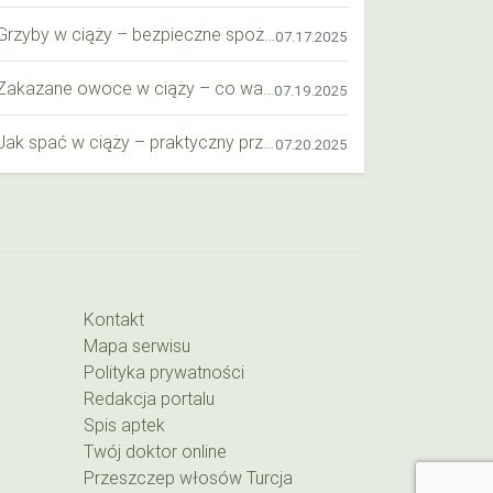
Grzyby w ciąży – bezpieczne spożycie, wartości odżywcze i zagrożenia
07.17.2025
Zakazane owoce w ciąży – co warto wiedzieć o bezpieczeństwie diety przyszłej mamy?
07.19.2025
Jak spać w ciąży – praktyczny przewodnik dla przyszłych mam
07.20.2025
Kontakt
Mapa serwisu
Polityka prywatności
Redakcja portalu
Spis aptek
Twój doktor online
Przeszczep włosów Turcja