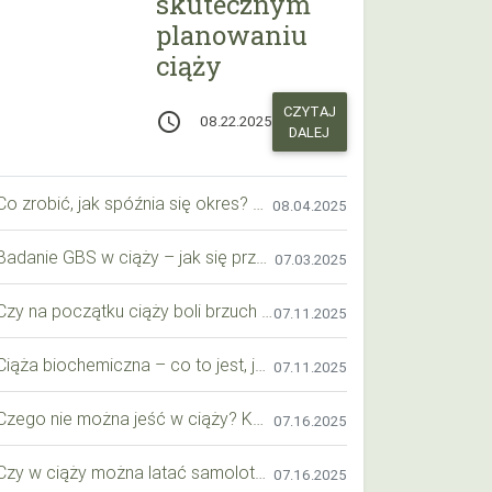
skutecznym
planowaniu
ciąży
CZYTAJ
access_time
08.22.2025
DALEJ
Co zrobić, jak spóźnia się okres? Praktyczny przewodnik krok po kroku
08.04.2025
Badanie GBS w ciąży – jak się przygotować krok po kroku?
07.03.2025
Czy na początku ciąży boli brzuch jak przy okresie? Wyjaśniamy objawy i różnice
07.11.2025
Ciąża biochemiczna – co to jest, jak ją rozpoznać i co warto wiedzieć?
07.11.2025
Czego nie można jeść w ciąży? Kompleksowy przewodnik dla przyszłych mam
07.16.2025
Czy w ciąży można latać samolotem? Praktyczny przewodnik dla przyszłych mam
07.16.2025