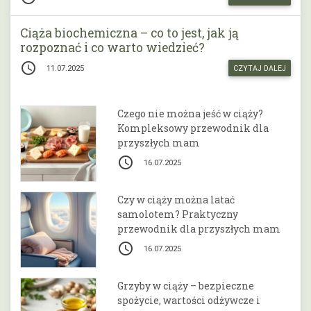
Ciąża biochemiczna – co to jest, jak ją
rozpoznać i co warto wiedzieć?
access_time
11.07.2025
CZYTAJ DALEJ
Czego nie można jeść w ciąży?
Kompleksowy przewodnik dla
przyszłych mam
access_time
16.07.2025
Czy w ciąży można latać
samolotem? Praktyczny
przewodnik dla przyszłych mam
access_time
16.07.2025
Grzyby w ciąży – bezpieczne
spożycie, wartości odżywcze i