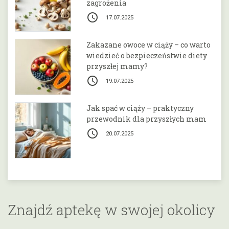
zagrożenia
access_time
17.07.2025
Zakazane owoce w ciąży – co warto
wiedzieć o bezpieczeństwie diety
przyszłej mamy?
access_time
19.07.2025
Jak spać w ciąży – praktyczny
przewodnik dla przyszłych mam
access_time
20.07.2025
Znajdź aptekę w swojej okolicy