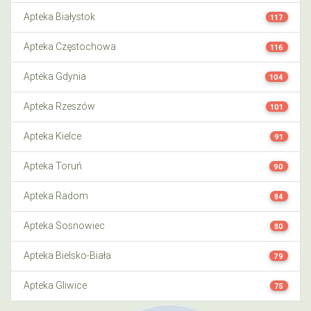
Apteka Białystok
117
Apteka Częstochowa
116
Apteka Gdynia
104
Apteka Rzeszów
101
Apteka Kielce
91
Apteka Toruń
90
Apteka Radom
84
Apteka Sosnowiec
80
Apteka Bielsko-Biała
79
Apteka Gliwice
75