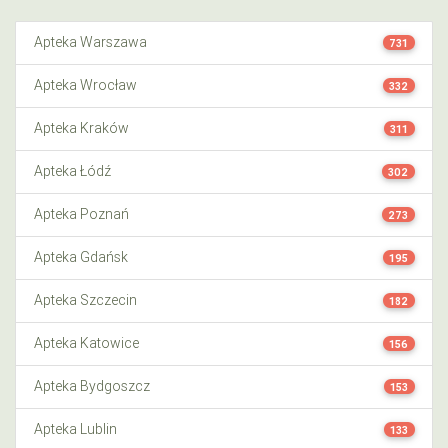
Apteka Warszawa
731
Apteka Wrocław
332
Apteka Kraków
311
Apteka Łódź
302
Apteka Poznań
273
Apteka Gdańsk
195
Apteka Szczecin
182
Apteka Katowice
156
Apteka Bydgoszcz
153
Apteka Lublin
133