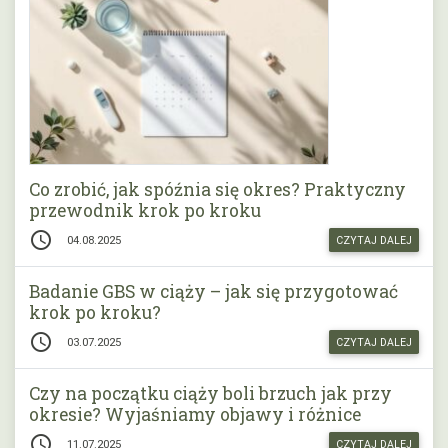
Co zrobić, jak spóźnia się okres? Praktyczny
przewodnik krok po kroku
access_time
04.08.2025
CZYTAJ DALEJ
Badanie GBS w ciąży – jak się przygotować
krok po kroku?
access_time
03.07.2025
CZYTAJ DALEJ
Czy na początku ciąży boli brzuch jak przy
okresie? Wyjaśniamy objawy i różnice
access_time
11.07.2025
CZYTAJ DALEJ