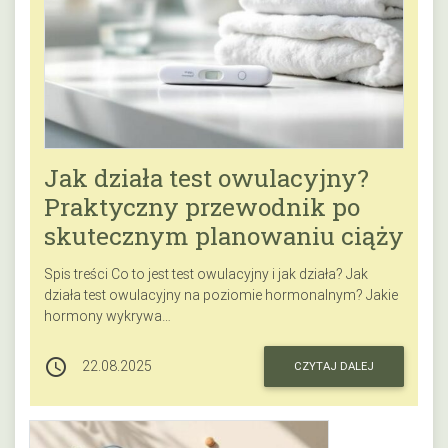
Jak działa test owulacyjny?
Praktyczny przewodnik po
skutecznym planowaniu ciąży
Spis treści Co to jest test owulacyjny i jak działa? Jak
działa test owulacyjny na poziomie hormonalnym? Jakie
hormony wykrywa…
access_time
22.08.2025
CZYTAJ DALEJ