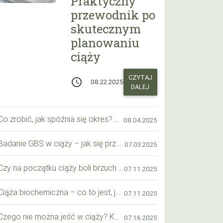
Praktyczny
przewodnik po
skutecznym
planowaniu
ciąży
CZYTAJ
access_time
08.22.2025
DALEJ
Co zrobić, jak spóźnia się okres? Praktyczny przewodnik krok po kroku
08.04.2025
Badanie GBS w ciąży – jak się przygotować krok po kroku?
07.03.2025
Czy na początku ciąży boli brzuch jak przy okresie? Wyjaśniamy objawy i różnice
07.11.2025
Ciąża biochemiczna – co to jest, jak ją rozpoznać i co warto wiedzieć?
07.11.2025
Czego nie można jeść w ciąży? Kompleksowy przewodnik dla przyszłych mam
07.16.2025