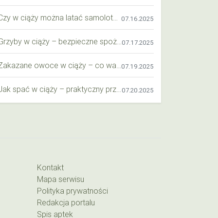
Czy w ciąży można latać samolotem? Praktyczny przewodnik dla przyszłych mam
07.16.2025
Grzyby w ciąży – bezpieczne spożycie, wartości odżywcze i zagrożenia
07.17.2025
Zakazane owoce w ciąży – co warto wiedzieć o bezpieczeństwie diety przyszłej mamy?
07.19.2025
Jak spać w ciąży – praktyczny przewodnik dla przyszłych mam
07.20.2025
Kontakt
Mapa serwisu
Polityka prywatności
Redakcja portalu
Spis aptek