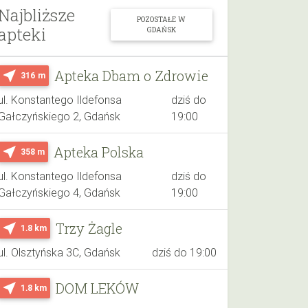
Najbliższe
POZOSTAŁE W
apteki
GDAŃSK
Apteka Dbam o Zdrowie
near_me
316 m
ul. Konstantego Ildefonsa
dziś do
Gałczyńskiego 2, Gdańsk
19:00
Apteka Polska
near_me
358 m
ul. Konstantego Ildefonsa
dziś do
Gałczyńskiego 4, Gdańsk
19:00
Trzy Żagle
near_me
1.8 km
ul. Olsztyńska 3C, Gdańsk
dziś do 19:00
DOM LEKÓW
near_me
1.8 km