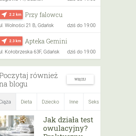
Przy falowcu
near_me
2.2 km
ul. Wolności 21 B, Gdańsk
dziś do 19:00
Apteka Gemini
near_me
2.3 km
ul. Kołobrzeska 63F, Gdańsk
dziś do 19:00
Poczytaj również
WIĘCEJ
na blogu
Ciąża
Dieta
Dziecko
Inne
Seks
Suplementy
Jak działa test
owulacyjny?