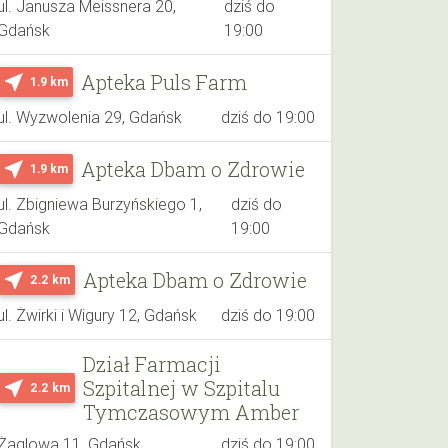
ul. Janusza Meissnera 20,
dziś do
Gdańsk
19:00
Apteka Puls Farm
near_me
1.9 km
ul. Wyzwolenia 29, Gdańsk
dziś do 19:00
Apteka Dbam o Zdrowie
near_me
1.9 km
ul. Zbigniewa Burzyńskiego 1,
dziś do
Gdańsk
19:00
Apteka Dbam o Zdrowie
near_me
2.2 km
ul. Żwirki i Wigury 12, Gdańsk
dziś do 19:00
Dział Farmacji
Szpitalnej w Szpitalu
near_me
2.2 km
Tymczasowym Amber
Żaglowa 11, Gdańsk
dziś do 19:00