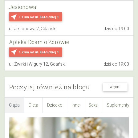
Jesionowa
near_me
1.1 km
od ul. Katoickiej 1
ul. Jesionowa 2, Gdańsk
dziś do 19:00
Apteka Dbam o Zdrowie
near_me
1.2 km
od ul. Katoickiej 1
ul. Żwirki i Wigury 12, Gdańsk
dziś do 19:00
Poczytaj również na blogu
WIĘCEJ
Ciąża
Dieta
Dziecko
Inne
Seks
Suplementy