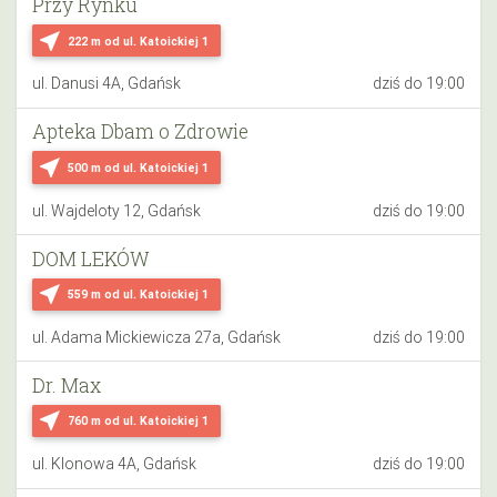
Przy Rynku
near_me
222 m
od ul. Katoickiej 1
ul. Danusi 4A, Gdańsk
dziś do 19:00
Apteka Dbam o Zdrowie
near_me
500 m
od ul. Katoickiej 1
ul. Wajdeloty 12, Gdańsk
dziś do 19:00
DOM LEKÓW
near_me
559 m
od ul. Katoickiej 1
ul. Adama Mickiewicza 27a, Gdańsk
dziś do 19:00
Dr. Max
near_me
760 m
od ul. Katoickiej 1
ul. Klonowa 4A, Gdańsk
dziś do 19:00