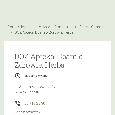
Portal o lekach
Apteka Pomorskie
Apteka Gdańsk
DOZ Apteka. Dbam o Zdrowie. Herba
DOZ Apteka. Dbam o
Zdrowie. Herba
access_time
aktualnie otwarta
ul. Adama Mickiewicza 1/3
80-425 Gdańsk
phone_in_talk
58 719 26 30
Kiedy otwarte?