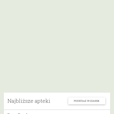
Najbliższe apteki
POZOSTAŁE W GDAŃSK