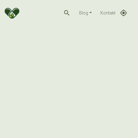
search
gps_fixed
Blog
Kontakt