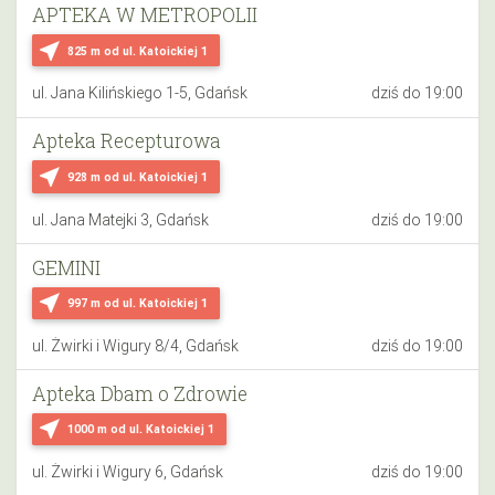
APTEKA W METROPOLII
near_me
825 m
od ul. Katoickiej 1
ul. Jana Kilińskiego 1-5, Gdańsk
dziś do 19:00
Apteka Recepturowa
near_me
928 m
od ul. Katoickiej 1
ul. Jana Matejki 3, Gdańsk
dziś do 19:00
GEMINI
near_me
997 m
od ul. Katoickiej 1
ul. Żwirki i Wigury 8/4, Gdańsk
dziś do 19:00
Apteka Dbam o Zdrowie
near_me
1000 m
od ul. Katoickiej 1
ul. Żwirki i Wigury 6, Gdańsk
dziś do 19:00