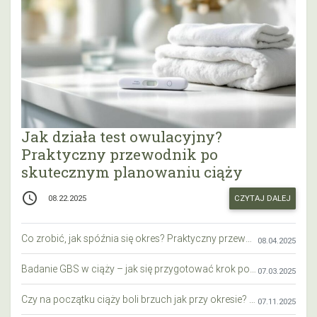
Jak działa test owulacyjny?
Praktyczny przewodnik po
skutecznym planowaniu ciąży
access_time
CZYTAJ DALEJ
08.22.2025
Co zrobić, jak spóźnia się okres? Praktyczny przewodnik krok po kroku
08.04.2025
Badanie GBS w ciąży – jak się przygotować krok po kroku?
07.03.2025
Czy na początku ciąży boli brzuch jak przy okresie? Wyjaśniamy objawy i różnice
07.11.2025