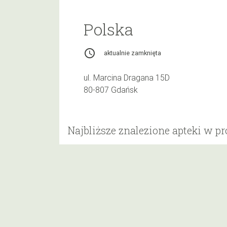
Polska
access_time
aktualnie zamknięta
ul. Marcina Dragana 15D
80-807 Gdańsk
Najbliższe znalezione apteki w p