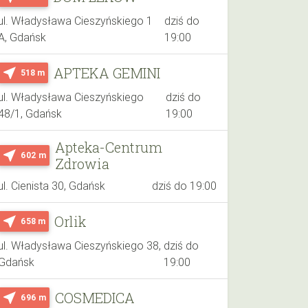
ul. Władysława Cieszyńskiego 1
dziś do
A, Gdańsk
19:00
APTEKA GEMINI
near_me
518 m
ul. Władysława Cieszyńskiego
dziś do
48/1, Gdańsk
19:00
Apteka-Centrum
near_me
602 m
Zdrowia
ul. Cienista 30, Gdańsk
dziś do 19:00
Orlik
near_me
658 m
ul. Władysława Cieszyńskiego 38,
dziś do
Gdańsk
19:00
COSMEDICA
near_me
696 m