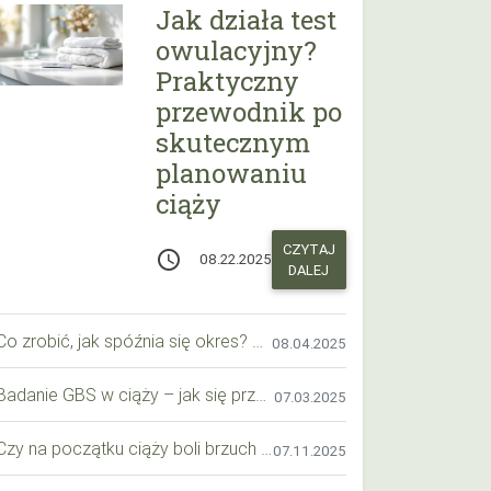
Jak działa test
owulacyjny?
Praktyczny
przewodnik po
skutecznym
planowaniu
ciąży
CZYTAJ
access_time
08.22.2025
DALEJ
Co zrobić, jak spóźnia się okres? Praktyczny przewodnik krok po kroku
08.04.2025
Badanie GBS w ciąży – jak się przygotować krok po kroku?
07.03.2025
Czy na początku ciąży boli brzuch jak przy okresie? Wyjaśniamy objawy i różnice
07.11.2025