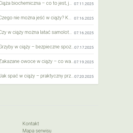
Ciąża biochemiczna – co to jest, jak ją rozpoznać i co warto wiedzieć?
07.11.2025
Czego nie można jeść w ciąży? Kompleksowy przewodnik dla przyszłych mam
07.16.2025
Czy w ciąży można latać samolotem? Praktyczny przewodnik dla przyszłych mam
07.16.2025
Grzyby w ciąży – bezpieczne spożycie, wartości odżywcze i zagrożenia
07.17.2025
Zakazane owoce w ciąży – co warto wiedzieć o bezpieczeństwie diety przyszłej mamy?
07.19.2025
Jak spać w ciąży – praktyczny przewodnik dla przyszłych mam
07.20.2025
Kontakt
Mapa serwisu