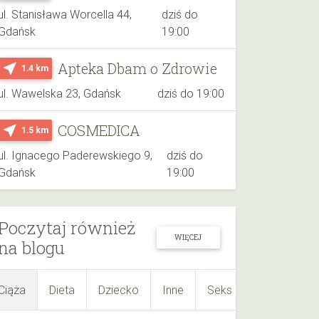
ul. Stanisława Worcella 44,
dziś do
Gdańsk
19:00
Apteka Dbam o Zdrowie
near_me
1.4 km
ul. Wawelska 23, Gdańsk
dziś do 19:00
COSMEDICA
near_me
1.5 km
ul. Ignacego Paderewskiego 9,
dziś do
Gdańsk
19:00
Poczytaj również
WIĘCEJ
na blogu
Ciąża
Dieta
Dziecko
Inne
Seks
Suplementy