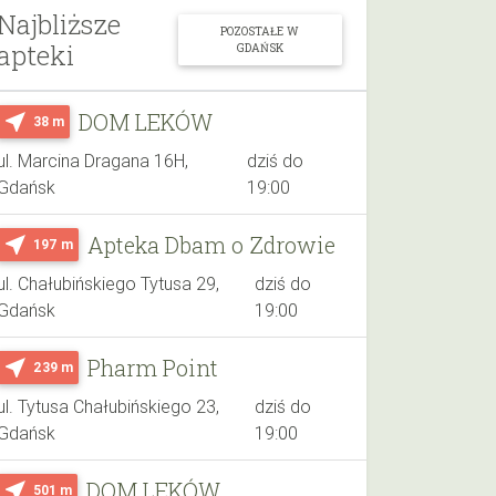
Najbliższe
POZOSTAŁE W
apteki
GDAŃSK
DOM LEKÓW
near_me
38 m
ul. Marcina Dragana 16H,
dziś do
Gdańsk
19:00
Apteka Dbam o Zdrowie
near_me
197 m
ul. Chałubińskiego Tytusa 29,
dziś do
Gdańsk
19:00
Pharm Point
near_me
239 m
ul. Tytusa Chałubińskiego 23,
dziś do
Gdańsk
19:00
DOM LEKÓW
near_me
501 m