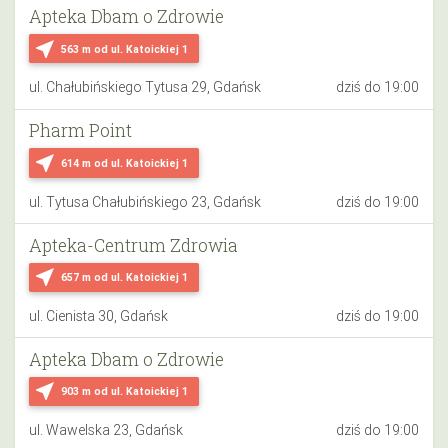
Apteka Dbam o Zdrowie
near_me
563 m
od ul. Katoickiej 1
ul. Chałubińskiego Tytusa 29, Gdańsk
dziś do 19:00
Pharm Point
near_me
614 m
od ul. Katoickiej 1
ul. Tytusa Chałubińskiego 23, Gdańsk
dziś do 19:00
Apteka-Centrum Zdrowia
near_me
657 m
od ul. Katoickiej 1
ul. Cienista 30, Gdańsk
dziś do 19:00
Apteka Dbam o Zdrowie
near_me
903 m
od ul. Katoickiej 1
ul. Wawelska 23, Gdańsk
dziś do 19:00