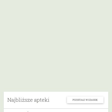
Najbliższe apteki
POZOSTAŁE W GDAŃSK