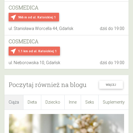
COSMEDICA
near_me
966 m
od ul. Katoickiej 1
ul. Stanisława Worcella 44, Gdańsk
dziś do 19:00
COSMEDICA
near_me
1.1 km
od ul. Katoickiej 1
ul. Nieborowska 10, Gdańsk
dziś do 19:00
Poczytaj również na blogu
WIĘCEJ
Ciąża
Dieta
Dziecko
Inne
Seks
Suplementy