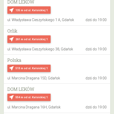
DOM LEKÓW
near_me
135 m
od ul. Katoickiej 1
ul. Władysława Cieszyńskiego 1 A, Gdańsk
dziś do 19:00
Orlik
near_me
261 m
od ul. Katoickiej 1
ul. Władysława Cieszyńskiego 38, Gdańsk
dziś do 19:00
Polska
near_me
518 m
od ul. Katoickiej 1
ul. Marcina Dragana 15D, Gdańsk
dziś do 19:00
DOM LEKÓW
near_me
554 m
od ul. Katoickiej 1
ul. Marcina Dragana 16H, Gdańsk
dziś do 19:00