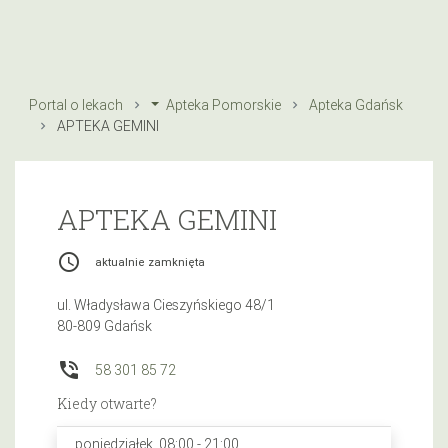
Portal o lekach
Apteka Pomorskie
Apteka Gdańsk
APTEKA GEMINI
APTEKA GEMINI
access_time
aktualnie zamknięta
ul. Władysława Cieszyńskiego 48/1
80-809 Gdańsk
phone_in_talk
58 301 85 72
Kiedy otwarte?
poniedziałek, 08:00 - 21:00