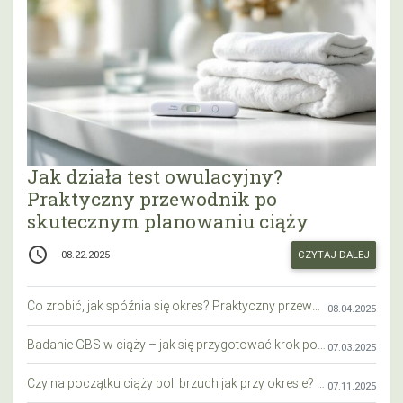
Jak działa test owulacyjny?
Praktyczny przewodnik po
skutecznym planowaniu ciąży
access_time
CZYTAJ DALEJ
08.22.2025
Co zrobić, jak spóźnia się okres? Praktyczny przewodnik krok po kroku
08.04.2025
Badanie GBS w ciąży – jak się przygotować krok po kroku?
07.03.2025
Czy na początku ciąży boli brzuch jak przy okresie? Wyjaśniamy objawy i różnice
07.11.2025