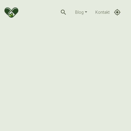
search
gps_fixed
Blog
Kontakt