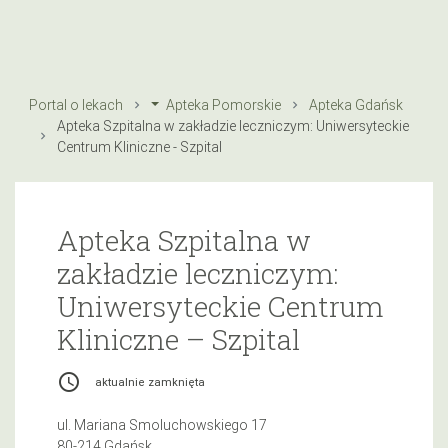
Portal o lekach
Apteka Pomorskie
Apteka Gdańsk
Apteka Szpitalna w zakładzie leczniczym: Uniwersyteckie
Centrum Kliniczne - Szpital
Apteka Szpitalna w
zakładzie leczniczym:
Uniwersyteckie Centrum
Kliniczne – Szpital
access_time
aktualnie zamknięta
ul. Mariana Smoluchowskiego 17
80-214 Gdańsk