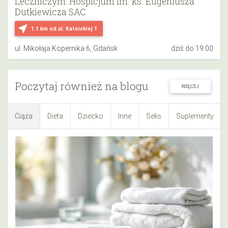
Leczniczym: Hospicjum im. ks. Eugeniusza
Dutkiewicza SAC
near_me
1.1 km
od ul. Katoickiej 1
ul. Mikołaja Kopernika 6, Gdańsk
dziś do 19:00
Poczytaj również na blogu
WIĘCEJ
Ciąża
Dieta
Dziecko
Inne
Seks
Suplementy