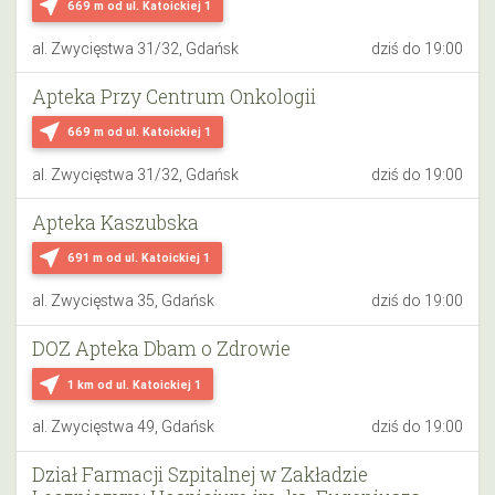
near_me
669 m
od ul. Katoickiej 1
al. Zwycięstwa 31/32, Gdańsk
dziś do 19:00
Apteka Przy Centrum Onkologii
near_me
669 m
od ul. Katoickiej 1
al. Zwycięstwa 31/32, Gdańsk
dziś do 19:00
Apteka Kaszubska
near_me
691 m
od ul. Katoickiej 1
al. Zwycięstwa 35, Gdańsk
dziś do 19:00
DOZ Apteka Dbam o Zdrowie
near_me
1 km
od ul. Katoickiej 1
al. Zwycięstwa 49, Gdańsk
dziś do 19:00
Dział Farmacji Szpitalnej w Zakładzie