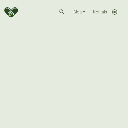
search
gps_fixed
Blog
Kontakt