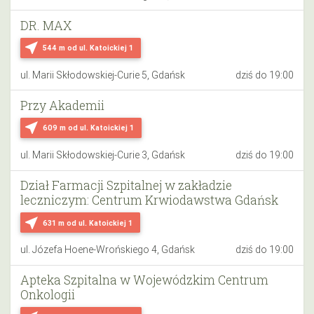
DR. MAX
near_me
544 m
od ul. Katoickiej 1
ul. Marii Skłodowskiej-Curie 5, Gdańsk
dziś do 19:00
Przy Akademii
near_me
609 m
od ul. Katoickiej 1
ul. Marii Skłodowskiej-Curie 3, Gdańsk
dziś do 19:00
Dział Farmacji Szpitalnej w zakładzie
leczniczym: Centrum Krwiodawstwa Gdańsk
near_me
631 m
od ul. Katoickiej 1
ul. Józefa Hoene-Wrońskiego 4, Gdańsk
dziś do 19:00
Apteka Szpitalna w Wojewódzkim Centrum
Onkologii