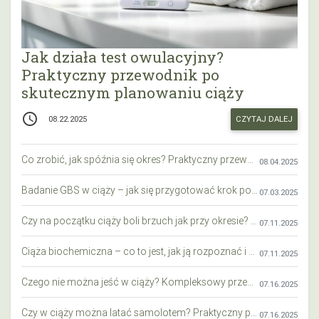
Jak działa test owulacyjny?
Praktyczny przewodnik po
skutecznym planowaniu ciąży
access_time
CZYTAJ DALEJ
08.22.2025
Co zrobić, jak spóźnia się okres? Praktyczny przewodnik krok po kroku
08.04.2025
Badanie GBS w ciąży – jak się przygotować krok po kroku?
07.03.2025
Czy na początku ciąży boli brzuch jak przy okresie? Wyjaśniamy objawy i różnice
07.11.2025
Ciąża biochemiczna – co to jest, jak ją rozpoznać i co warto wiedzieć?
07.11.2025
Czego nie można jeść w ciąży? Kompleksowy przewodnik dla przyszłych mam
07.16.2025
Czy w ciąży można latać samolotem? Praktyczny przewodnik dla przyszłych mam
07.16.2025