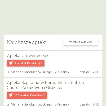
Najbliższe apteki
POZOSTAŁE W GDAŃSK
Apteka Uniwersytecka
near_me
0 m
od ul. Katoickiej 1
ul. Mariana Smoluchowskiego 17, Gdańsk
dziś do 19:00
Apteka Szpitalna w Pomorskim Centrum
Chorób Zakaźnych i Gruźlicy
near_me
187 m
od ul. Katoickiej 1
ul. Mariana Smoluchowskiego 18, Gdańsk
dziś do 19:00