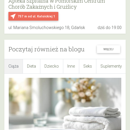
Apteka Szpitalna w Pomorskim Centrum
Chorób Zakaźnych i Gruźlicy
near_me
757 m
od ul. Katoickiej 1
ul. Mariana Smoluchowskiego 18, Gdańsk
dziś do 19:00
Poczytaj również na blogu
WIĘCEJ
Ciąża
Dieta
Dziecko
Inne
Seks
Suplementy