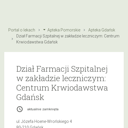
Portal o lekach
Apteka Pomorskie
Apteka Gdańsk
Dział Farmacji Szpitalnej w zakładzie leczniczym: Centrum
Krwiodawstwa Gdańsk
Dział Farmacji Szpitalnej
w zakładzie leczniczym:
Centrum Krwiodawstwa
Gdańsk
access_time
aktualnie zamknięta
ul. Józefa Hoene-Wrońskiego 4
80-210 Gdańsk