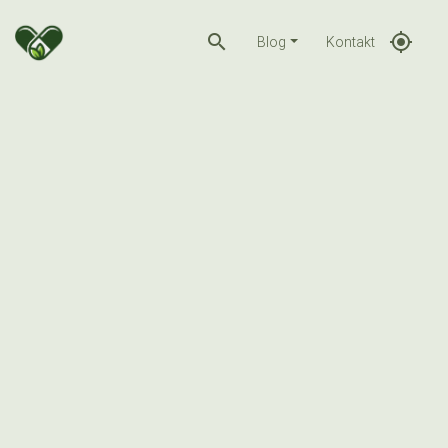
search
gps_fixed
Blog
Kontakt