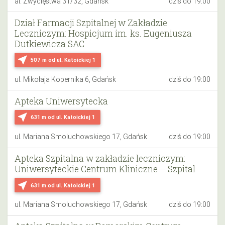
al. Zwycięstwa 31/32, Gdańsk
dziś do 19:00
Dział Farmacji Szpitalnej w Zakładzie
Leczniczym: Hospicjum im. ks. Eugeniusza
Dutkiewicza SAC
near_me
507 m
od ul. Katoickiej 1
ul. Mikołaja Kopernika 6, Gdańsk
dziś do 19:00
Apteka Uniwersytecka
near_me
631 m
od ul. Katoickiej 1
ul. Mariana Smoluchowskiego 17, Gdańsk
dziś do 19:00
Apteka Szpitalna w zakładzie leczniczym:
Uniwersyteckie Centrum Kliniczne – Szpital
near_me
631 m
od ul. Katoickiej 1
ul. Mariana Smoluchowskiego 17, Gdańsk
dziś do 19:00