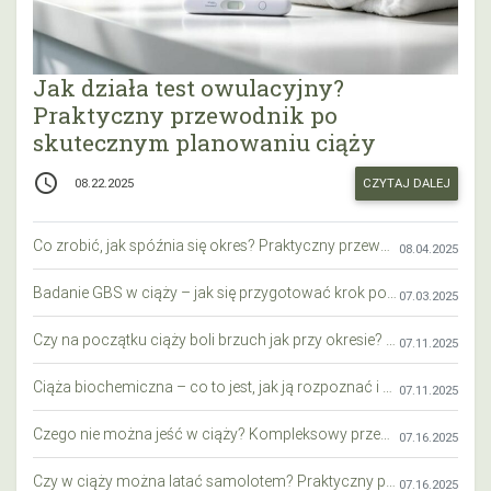
Jak działa test owulacyjny?
Praktyczny przewodnik po
skutecznym planowaniu ciąży
access_time
CZYTAJ DALEJ
08.22.2025
Co zrobić, jak spóźnia się okres? Praktyczny przewodnik krok po kroku
08.04.2025
Badanie GBS w ciąży – jak się przygotować krok po kroku?
07.03.2025
Czy na początku ciąży boli brzuch jak przy okresie? Wyjaśniamy objawy i różnice
07.11.2025
Ciąża biochemiczna – co to jest, jak ją rozpoznać i co warto wiedzieć?
07.11.2025
Czego nie można jeść w ciąży? Kompleksowy przewodnik dla przyszłych mam
07.16.2025
Czy w ciąży można latać samolotem? Praktyczny przewodnik dla przyszłych mam
07.16.2025