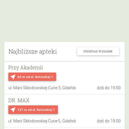
Najbliższe apteki
POZOSTAŁE W GDAŃSK
Przy Akademii
near_me
60 m
od ul. Katoickiej 1
ul. Marii Skłodowskiej-Curie 3, Gdańsk
dziś do 19:00
DR. MAX
near_me
127 m
od ul. Katoickiej 1
ul. Marii Skłodowskiej-Curie 5, Gdańsk
dziś do 19:00