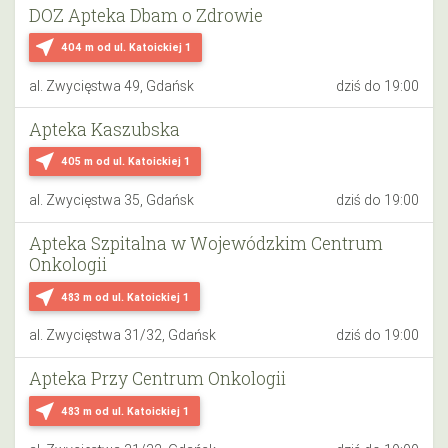
DOZ Apteka Dbam o Zdrowie
near_me
404 m
od ul. Katoickiej 1
al. Zwycięstwa 49, Gdańsk
dziś do 19:00
Apteka Kaszubska
near_me
405 m
od ul. Katoickiej 1
al. Zwycięstwa 35, Gdańsk
dziś do 19:00
Apteka Szpitalna w Wojewódzkim Centrum
Onkologii
near_me
483 m
od ul. Katoickiej 1
al. Zwycięstwa 31/32, Gdańsk
dziś do 19:00
Apteka Przy Centrum Onkologii
near_me
483 m
od ul. Katoickiej 1