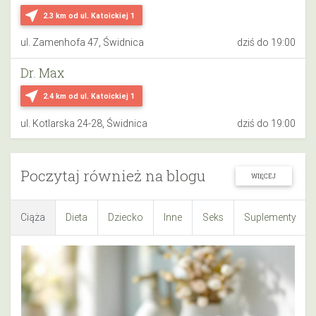
near_me
2.3 km
od ul. Katoickiej 1
ul. Zamenhofa 47, Świdnica
dziś do 19:00
Dr. Max
near_me
2.4 km
od ul. Katoickiej 1
ul. Kotlarska 24-28, Świdnica
dziś do 19:00
Poczytaj również na blogu
WIĘCEJ
Ciąża
Dieta
Dziecko
Inne
Seks
Suplementy