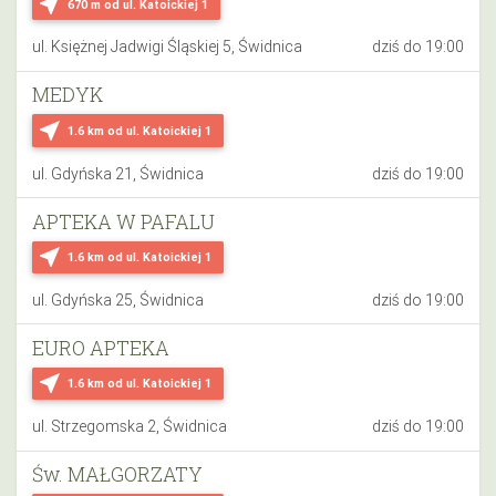
near_me
670 m
od ul. Katoickiej 1
ul. Księżnej Jadwigi Śląskiej 5, Świdnica
dziś do 19:00
MEDYK
near_me
1.6 km
od ul. Katoickiej 1
ul. Gdyńska 21, Świdnica
dziś do 19:00
APTEKA W PAFALU
near_me
1.6 km
od ul. Katoickiej 1
ul. Gdyńska 25, Świdnica
dziś do 19:00
EURO APTEKA
near_me
1.6 km
od ul. Katoickiej 1
ul. Strzegomska 2, Świdnica
dziś do 19:00
Św. MAŁGORZATY