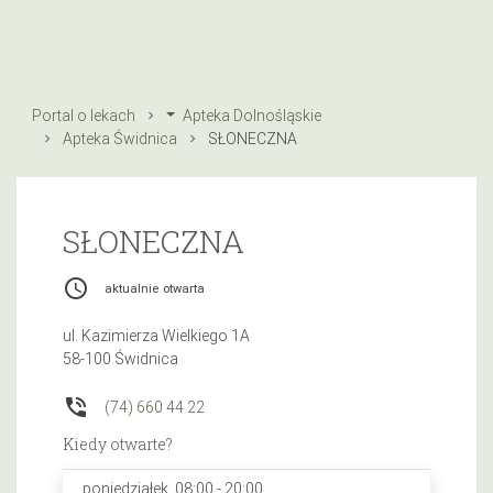
Portal o lekach
Apteka Dolnośląskie
Apteka Świdnica
SŁONECZNA
SŁONECZNA
access_time
aktualnie otwarta
ul. Kazimierza Wielkiego 1A
58-100 Świdnica
phone_in_talk
(74) 660 44 22
Kiedy otwarte?
poniedziałek, 08:00 - 20:00