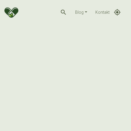
search
gps_fixed
Blog
Kontakt