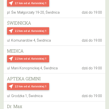
near_me
2.1 km
od ul. Katoickiej 1
pl. Św. Małgorzaty 19-20, Świdnica
dziś do 19:00
ŚWIDNICKA
near_me
2.2 km
od ul. Katoickiej 1
ul. Komunardów 4, Świdnica
dziś do 19:00
MEDICA
near_me
2.2 km
od ul. Katoickiej 1
ul. Marii Konopnickiej 4, Świdnica
dziś do 19:00
APTEKA GEMINI
near_me
2.3 km
od ul. Katoickiej 1
ul. Grodzka 1, Świdnica
dziś do 19:00
Dr. Max