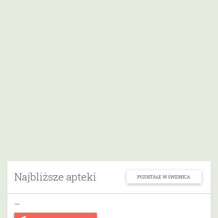
Najbliższe apteki
POZOSTAŁE W ŚWIDNICA
–