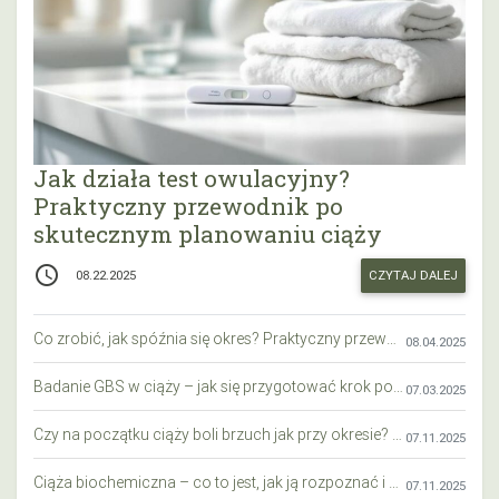
Jak działa test owulacyjny?
Praktyczny przewodnik po
skutecznym planowaniu ciąży
access_time
CZYTAJ DALEJ
08.22.2025
Co zrobić, jak spóźnia się okres? Praktyczny przewodnik krok po kroku
08.04.2025
Badanie GBS w ciąży – jak się przygotować krok po kroku?
07.03.2025
Czy na początku ciąży boli brzuch jak przy okresie? Wyjaśniamy objawy i różnice
07.11.2025
Ciąża biochemiczna – co to jest, jak ją rozpoznać i co warto wiedzieć?
07.11.2025