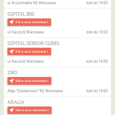
ul. Krochmalna 58, Warszawa
dziś do 19:00
SZPITAL IBIS
near_me
515 m
od ul. Katoickiej 1
ul. Kacza 8, Warszawa
dziś do 19:00
SZPITAL SENSOR CLINIQ
near_me
515 m
od ul. Katoickiej 1
ul. Kacza 8, Warszawa
dziś do 19:00
ZIKO
near_me
530 m
od ul. Katoickiej 1
Aleja "Solidarności" 82, Warszawa
dziś do 19:00
ARALIA
near_me
546 m
od ul. Katoickiej 1