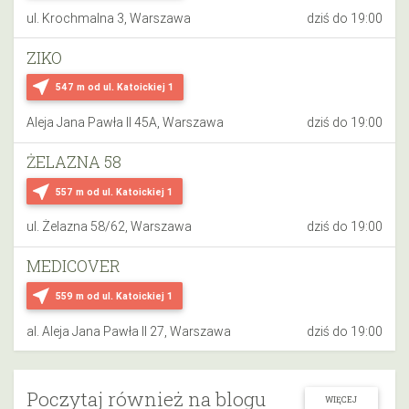
ul. Krochmalna 3, Warszawa
dziś do 19:00
ZIKO
near_me
547 m
od ul. Katoickiej 1
Aleja Jana Pawła II 45A, Warszawa
dziś do 19:00
ŻELAZNA 58
near_me
557 m
od ul. Katoickiej 1
ul. Żelazna 58/62, Warszawa
dziś do 19:00
MEDICOVER
near_me
559 m
od ul. Katoickiej 1
al. Aleja Jana Pawła II 27, Warszawa
dziś do 19:00
Poczytaj również na blogu
WIĘCEJ