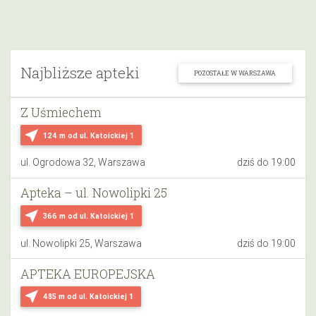
Najbliższe apteki
POZOSTAŁE W WARSZAWA
Z Uśmiechem
near_me
124 m
od ul. Katoickiej 1
ul. Ogrodowa 32, Warszawa
dziś do 19:00
Apteka – ul. Nowolipki 25
near_me
366 m
od ul. Katoickiej 1
ul. Nowolipki 25, Warszawa
dziś do 19:00
APTEKA EUROPEJSKA
near_me
485 m
od ul. Katoickiej 1