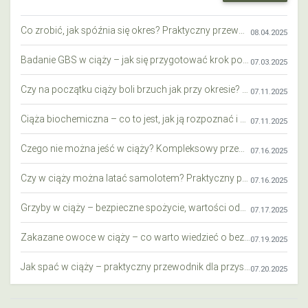
Co zrobić, jak spóźnia się okres? Praktyczny przewodnik krok po kroku
08.04.2025
Badanie GBS w ciąży – jak się przygotować krok po kroku?
07.03.2025
Czy na początku ciąży boli brzuch jak przy okresie? Wyjaśniamy objawy i różnice
07.11.2025
Ciąża biochemiczna – co to jest, jak ją rozpoznać i co warto wiedzieć?
07.11.2025
Czego nie można jeść w ciąży? Kompleksowy przewodnik dla przyszłych mam
07.16.2025
Czy w ciąży można latać samolotem? Praktyczny przewodnik dla przyszłych mam
07.16.2025
Grzyby w ciąży – bezpieczne spożycie, wartości odżywcze i zagrożenia
07.17.2025
Zakazane owoce w ciąży – co warto wiedzieć o bezpieczeństwie diety przyszłej mamy?
07.19.2025
Jak spać w ciąży – praktyczny przewodnik dla przyszłych mam
07.20.2025