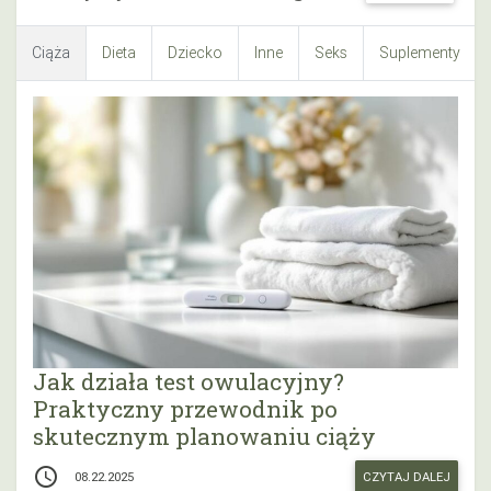
Ciąża
Dieta
Dziecko
Inne
Seks
Suplementy
Jak działa test owulacyjny?
Praktyczny przewodnik po
skutecznym planowaniu ciąży
access_time
CZYTAJ DALEJ
08.22.2025