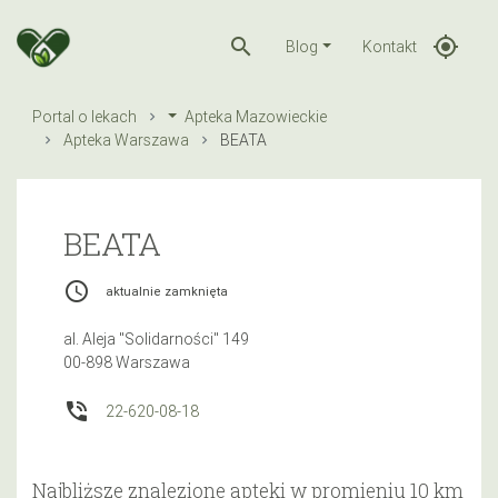
search
gps_fixed
Blog
Kontakt
Portal o lekach
Apteka Mazowieckie
Apteka Warszawa
BEATA
BEATA
access_time
aktualnie zamknięta
al. Aleja "Solidarności" 149
00-898 Warszawa
phone_in_talk
22-620-08-18
Najbliższe znalezione apteki w promieniu 10 km