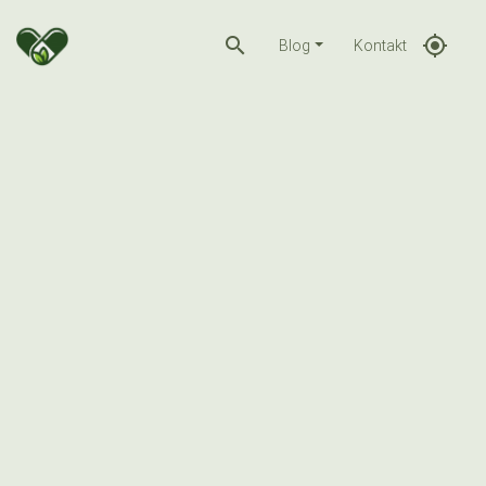
search
gps_fixed
Blog
Kontakt