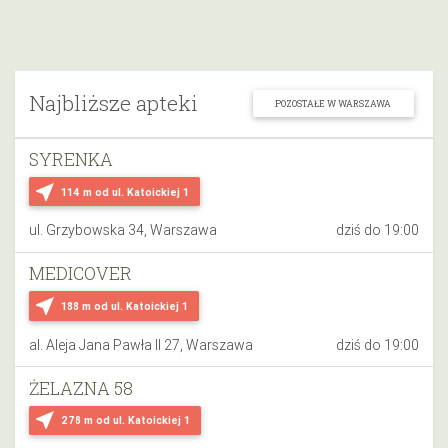
Najbliższe apteki
POZOSTAŁE W WARSZAWA
SYRENKA
near_me
114 m
od ul. Katoickiej 1
ul. Grzybowska 34, Warszawa
dziś do 19:00
MEDICOVER
near_me
188 m
od ul. Katoickiej 1
al. Aleja Jana Pawła II 27, Warszawa
dziś do 19:00
ŻELAZNA 58
near_me
278 m
od ul. Katoickiej 1