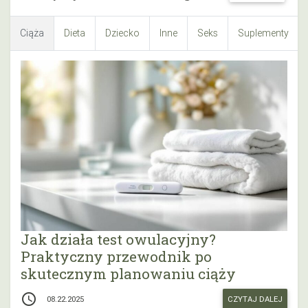
Ciąża
Dieta
Dziecko
Inne
Seks
Suplementy
Jak działa test owulacyjny?
Praktyczny przewodnik po
skutecznym planowaniu ciąży
access_time
CZYTAJ DALEJ
08.22.2025