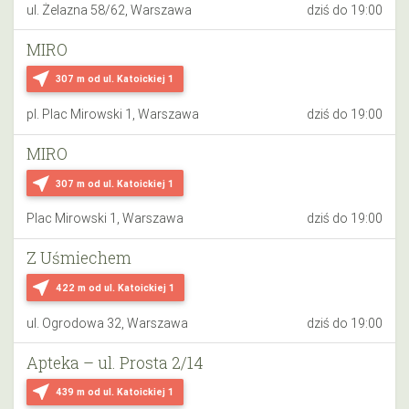
ul. Żelazna 58/62, Warszawa
dziś do 19:00
MIRO
near_me
307 m
od ul. Katoickiej 1
pl. Plac Mirowski 1, Warszawa
dziś do 19:00
MIRO
near_me
307 m
od ul. Katoickiej 1
Plac Mirowski 1, Warszawa
dziś do 19:00
Z Uśmiechem
near_me
422 m
od ul. Katoickiej 1
ul. Ogrodowa 32, Warszawa
dziś do 19:00
Apteka – ul. Prosta 2/14
near_me
439 m
od ul. Katoickiej 1