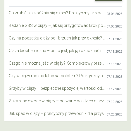
Co zrobić, jak spóźnia się okres? Praktyczny przewodnik krok po kroku
08.04.2025
Badanie GBS w ciąży – jak się przygotować krok po kroku?
07.03.2025
Czy na początku ciąży boli brzuch jak przy okresie? Wyjaśniamy objawy i różnice
07.11.2025
Ciąża biochemiczna – co to jest, jak ją rozpoznać i co warto wiedzieć?
07.11.2025
Czego nie można jeść w ciąży? Kompleksowy przewodnik dla przyszłych mam
07.16.2025
Czy w ciąży można latać samolotem? Praktyczny przewodnik dla przyszłych mam
07.16.2025
Grzyby w ciąży – bezpieczne spożycie, wartości odżywcze i zagrożenia
07.17.2025
Zakazane owoce w ciąży – co warto wiedzieć o bezpieczeństwie diety przyszłej mamy?
07.19.2025
Jak spać w ciąży – praktyczny przewodnik dla przyszłych mam
07.20.2025