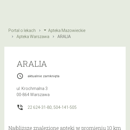
Portal o lekach
Apteka Mazowieckie
Apteka Warszawa
ARALIA
ARALIA
access_time
aktualnie zamknięta
ul. Krochmalna 3
00-864 Warszawa
phone_in_talk
22 624-31-80; 504-141-505
Najbliższe znalezione apteki w promieniu 10 km