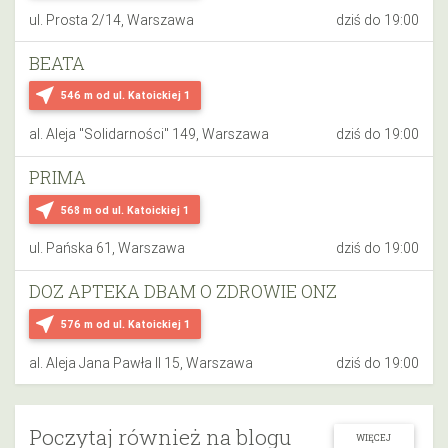
ul. Prosta 2/14, Warszawa
dziś do 19:00
BEATA
near_me
546 m
od ul. Katoickiej 1
al. Aleja "Solidarności" 149, Warszawa
dziś do 19:00
PRIMA
near_me
568 m
od ul. Katoickiej 1
ul. Pańska 61, Warszawa
dziś do 19:00
DOZ APTEKA DBAM O ZDROWIE ONZ
near_me
576 m
od ul. Katoickiej 1
al. Aleja Jana Pawła II 15, Warszawa
dziś do 19:00
Poczytaj również na blogu
WIĘCEJ