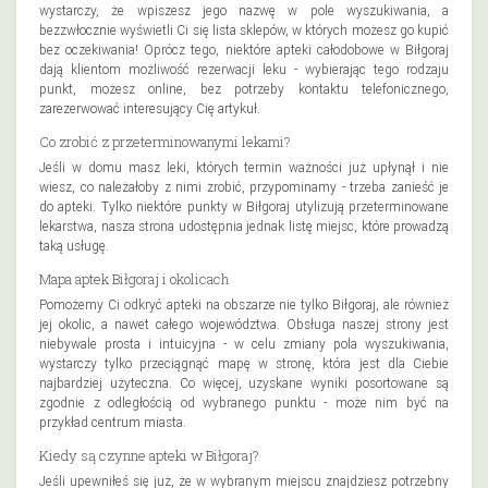
wystarczy, że wpiszesz jego nazwę w pole wyszukiwania, a
bezzwłocznie wyświetli Ci się lista sklepów, w których możesz go kupić
bez oczekiwania! Oprócz tego, niektóre apteki całodobowe w Biłgoraj
dają klientom możliwość rezerwacji leku - wybierając tego rodzaju
punkt, możesz online, bez potrzeby kontaktu telefonicznego,
zarezerwować interesujący Cię artykuł.
Co zrobić z przeterminowanymi lekami?
Jeśli w domu masz leki, których termin ważności już upłynął i nie
wiesz, co należałoby z nimi zrobić, przypominamy - trzeba zanieść je
do apteki. Tylko niektóre punkty w Biłgoraj utylizują przeterminowane
lekarstwa, nasza strona udostępnia jednak listę miejsc, które prowadzą
taką usługę.
Mapa aptek Biłgoraj i okolicach
Pomożemy Ci odkryć apteki na obszarze nie tylko Biłgoraj, ale również
jej okolic, a nawet całego województwa. Obsługa naszej strony jest
niebywale prosta i intuicyjna - w celu zmiany pola wyszukiwania,
wystarczy tylko przeciągnąć mapę w stronę, która jest dla Ciebie
najbardziej użyteczna. Co więcej, uzyskane wyniki posortowane są
zgodnie z odległością od wybranego punktu - może nim być na
przykład centrum miasta.
Kiedy są czynne apteki w Biłgoraj?
Jeśli upewniłeś się już, że w wybranym miejscu znajdziesz potrzebny