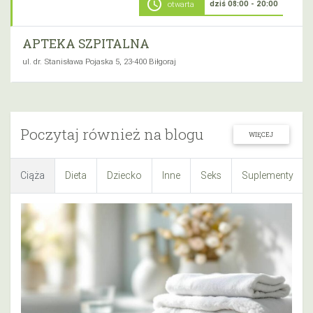
schedule
dziś 08:00 - 20:00
otwarta
APTEKA SZPITALNA
ul. dr. Stanisława Pojaska 5, 23-400 Biłgoraj
Poczytaj również na blogu
WIĘCEJ
Ciąża
Dieta
Dziecko
Inne
Seks
Suplementy