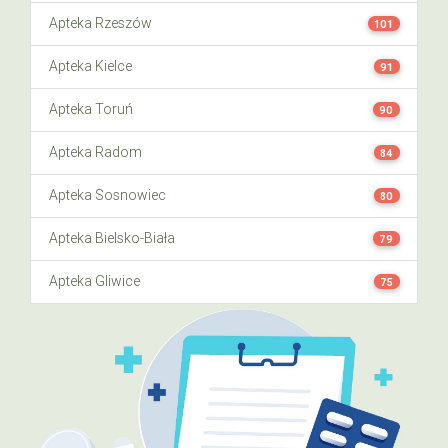
Apteka Rzeszów
101
Apteka Kielce
91
Apteka Toruń
90
Apteka Radom
84
Apteka Sosnowiec
80
Apteka Bielsko-Biała
79
Apteka Gliwice
75