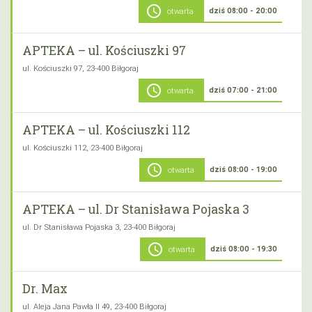
schedule
dziś 08:00 - 20:00
otwarta
APTEKA – ul. Kościuszki 97
ul. Kościuszki 97, 23-400 Biłgoraj
schedule
dziś 07:00 - 21:00
otwarta
APTEKA – ul. Kościuszki 112
ul. Kościuszki 112, 23-400 Biłgoraj
schedule
dziś 08:00 - 19:00
otwarta
APTEKA – ul. Dr Stanisława Pojaska 3
ul. Dr Stanisława Pojaska 3, 23-400 Biłgoraj
schedule
dziś 08:00 - 19:30
otwarta
Dr. Max
ul. Aleja Jana Pawła II 49, 23-400 Biłgoraj