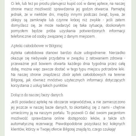
Ci lek, lub też po prostu planujesz kupić coś w danej aptece, na naszej
stronie masz możliwość sprawdzenia jej godzin otwarcia. Pamiętaj
jednak, że w niektóre dni, między innymi podczas świąt, bywa, że
sklepy są zamknięte lub czynne krócej niż zwykle - jeśli zatem
domyślasz się, że może nadarzyć się taka sytuacja, doskonałym
pomysłem będzie próba uzyskania potwierdzonych informacji
telefonicznie od osoby związanej z danym miejscem.
Apteki całodobowe w Biłgoraj
Apteka całodobowa stanowi bardzo duże udogodnienie. Nierzadko
okazuje się niebywale przydatna w związku z ratowaniem zdrowia -
przeważnie jest bowiem otwarta każdego dnia tygodnia przez całą
dobę, można więc zawsze dostać w tego typu miejscu potrzebne leki.
Na naszej stronie znajdziesz zbiór aptek całodobowych na terenie
Biłgoraj, jak również mnóstwo użytecznych informacji dotyczących
korzystania z usług takich punktów.
Dołącz do naszej bazy danych
Jeśli posiadasz aptekę na obszarze województwa, a nie zamieszczono
jej jeszcze w naszej bazie danych, to skontaktuj się z nami - chętnie
umieścimy ją na naszym portalu. To pozwoli Ci dać swoim pacjentom
możliwość sprawdzania online dostępności leków, a także ich
automatyczną rezerwację. Prawdopodobnie pozyskasz też kolejnych
klientów, którzy w Twojej ofercie Biłgoraj znajdą to, czego szukają!