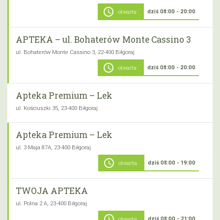
schedule
dziś 08:00 - 20:00
otwarta
APTEKA – ul. Bohaterów Monte Cassino 3
ul. Bohaterów Monte Cassino 3, 22-400 Biłgoraj
schedule
dziś 08:00 - 20:00
otwarta
Apteka Premium – Lek
ul. Kościuszki 35, 23-400 Biłgoraj
Apteka Premium – Lek
ul. 3 Maja 87A, 23-400 Biłgoraj
schedule
dziś 08:00 - 19:00
otwarta
TWOJA APTEKA
ul. Polna 2 A, 23-400 Biłgoraj
schedule
dziś 08:00 - 21:00
otwarta