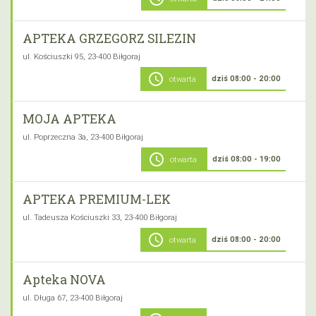
APTEKA GRZEGORZ SILEZIN
ul. Kościuszki 95, 23-400 Biłgoraj
schedule
dziś 08:00 - 20:00
otwarta
MOJA APTEKA
ul. Poprzeczna 3a, 23-400 Biłgoraj
schedule
dziś 08:00 - 19:00
otwarta
APTEKA PREMIUM-LEK
ul. Tadeusza Kościuszki 33, 23-400 Biłgoraj
schedule
dziś 08:00 - 20:00
otwarta
Apteka NOVA
ul. Długa 67, 23-400 Biłgoraj