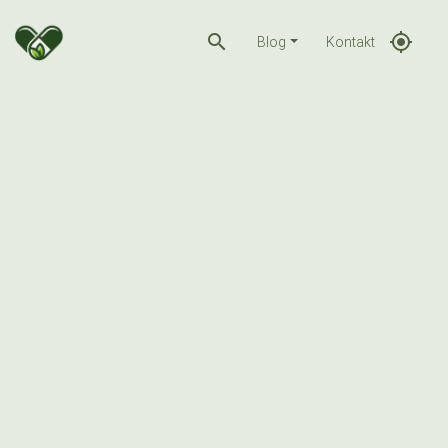
search
gps_fixed
Blog
Kontakt