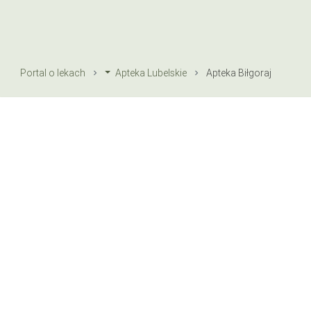
Portal o lekach
Apteka Lubelskie
Apteka Biłgoraj