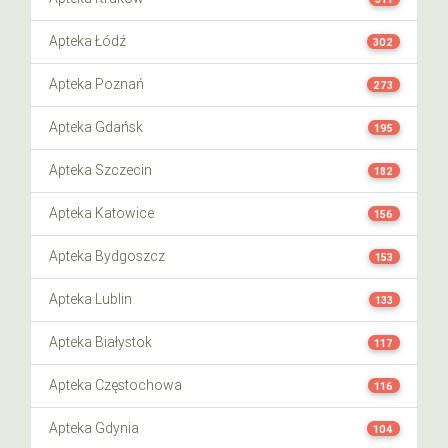
Apteka Łódź
302
Apteka Poznań
273
Apteka Gdańsk
195
Apteka Szczecin
182
Apteka Katowice
156
Apteka Bydgoszcz
153
Apteka Lublin
133
Apteka Białystok
117
Apteka Częstochowa
116
Apteka Gdynia
104