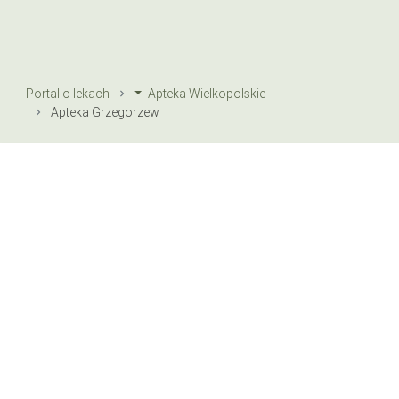
Portal o lekach
Apteka Wielkopolskie
Apteka Grzegorzew