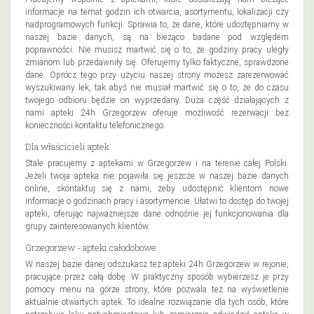
informacje na temat godzin ich otwarcia, asortymentu, lokalizacji czy
nadprogramowych funkcji. Sprawia to, że dane, które udostępniamy w
naszej bazie danych, są na bieżąco badane pod względem
poprawności. Nie musisz martwić się o to, że godziny pracy uległy
zmianom lub przedawniły się. Oferujemy tylko faktyczne, sprawdzone
dane. Oprócz tego przy użyciu naszej strony możesz zarezerwować
wyszukiwany lek, tak abyś nie musiał martwić się o to, że do czasu
twojego odbioru będzie on wyprzedany. Duża część działających z
nami apteki 24h Grzegorzew oferuje możliwość rezerwacji bez
konieczności kontaktu telefonicznego.
Dla właścicieli aptek
Stale pracujemy z aptekami w Grzegorzew i na terenie całej Polski.
Jeżeli twoja apteka nie pojawiła się jeszcze w naszej bazie danych
online, skontaktuj się z nami, żeby udostępnić klientom nowe
informacje o godzinach pracy i asortymencie. Ułatwi to dostęp do twojej
apteki, oferując najważniejsze dane odnośnie jej funkcjonowania dla
grupy zainteresowanych klientów.
Grzegorzew - apteki całodobowe
W naszej bazie danej odszukasz też apteki 24h Grzegorzew w rejonie,
pracujące przez całą dobę. W praktyczny sposób wybierzesz je przy
pomocy menu na górze strony, które pozwala też na wyświetlenie
aktualnie otwartych aptek. To idealne rozwiązanie dla tych osób, które