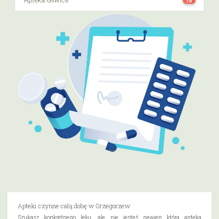
Apteka Gliwice
75
Apteki czynne całą dobę w Grzegorzew
Szukasz konkretnego leku, ale nie jesteś pewien która apteka