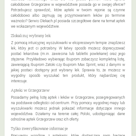
całodobowe Grzegorzew w województwie posiada go w swojej ofercie?
Potrzebujesz sprawdzić, które apteki w twoim rejonie są czynne
całodobowo albo zajmują się przyjmowaniem leków po terminie
ważności? Serwis Olekach.pl posiada szczegółowe dane na temat aptek
we wskazanym województwie.
Zlokalizuj wybrany lek
Z pomocą intuicyjnej wyszukiwarki w ekspresowym tempie znajdziesz
lek, który jest ci potrzebny. W łatwy sposób możesz doprecyzować
postać lekarstwa (m.in. zawiesina lub tabletki powlekane) oraz jego
stężenie. Przykładowo wybierając Ibuprom zobaczysz kompletną listę,
zawierającą Ibuprom Zatoki czy Ibuprom Max Sprint, wraz z danymi w
jakiej postaci dostępny jest wybrany lek. Sprawia to, że możesz w
wygodny sposób wyszukać ten produkt, który najbardziej cię
interesuje.
Apteki w Grzegorzew
Posiadamy pełną listę aptek i leków w Grzegorzew, posegregowanych
na podstawie odległości od centrum. Przy pomocy wygodnej mapy lub
wyszukiwarki możesz jednak pokazać informacje dotyczące innego
województwa. Działamy na terenie całej Polski, udostępniając dane
odnośnie aptek Grzegorzew oraz ich oferty.
Tylko zweryfikowane informacje
Pracujemy wspólnie z aptekami, które dostarczają nam bieżące