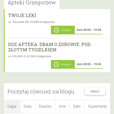
Apteki Grzegorzew
TWOJE LEKI
ul. Toruńska 5B, 62-640 Grzegorzew
schedule
dziś 08:00 - 19:00
otwarta
DOZ APTEKA. DBAM O ZDROWIE. POD
ZŁOTYM TYGIELKIEM
ul. KOLSKA 6, 62-640 Grzegorzew
schedule
dziś 08:00 - 19:00
otwarta
Poczytaj również na blogu
WIĘCEJ
Ciąża
Dieta
Dziecko
Inne
Seks
Suplementy