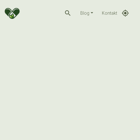
search
gps_fixed
Blog
Kontakt