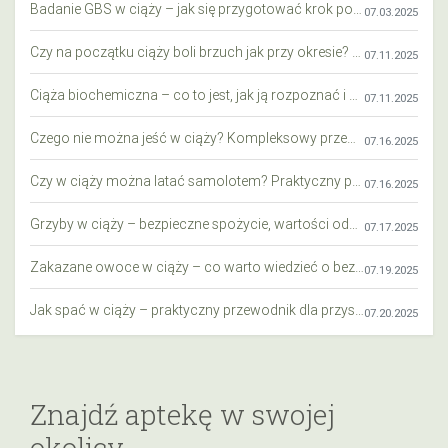
Badanie GBS w ciąży – jak się przygotować krok po kroku?
07.03.2025
Czy na początku ciąży boli brzuch jak przy okresie? Wyjaśniamy objawy i różnice
07.11.2025
Ciąża biochemiczna – co to jest, jak ją rozpoznać i co warto wiedzieć?
07.11.2025
Czego nie można jeść w ciąży? Kompleksowy przewodnik dla przyszłych mam
07.16.2025
Czy w ciąży można latać samolotem? Praktyczny przewodnik dla przyszłych mam
07.16.2025
Grzyby w ciąży – bezpieczne spożycie, wartości odżywcze i zagrożenia
07.17.2025
Zakazane owoce w ciąży – co warto wiedzieć o bezpieczeństwie diety przyszłej mamy?
07.19.2025
Jak spać w ciąży – praktyczny przewodnik dla przyszłych mam
07.20.2025
Znajdź aptekę w swojej
okolicy