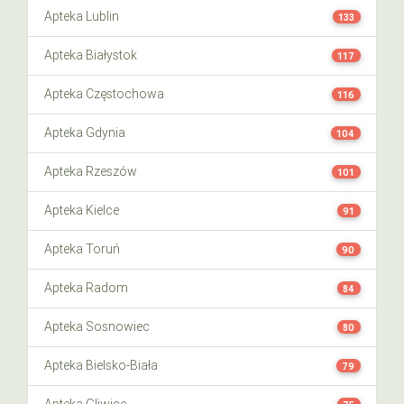
Apteka Lublin
133
Apteka Białystok
117
Apteka Częstochowa
116
Apteka Gdynia
104
Apteka Rzeszów
101
Apteka Kielce
91
Apteka Toruń
90
Apteka Radom
84
Apteka Sosnowiec
80
Apteka Bielsko-Biała
79