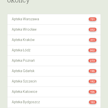
Apteka Warszawa
731
Apteka Wrocław
332
Apteka Kraków
311
Apteka Łódź
302
Apteka Poznań
273
Apteka Gdańsk
195
Apteka Szczecin
182
Apteka Katowice
156
Apteka Bydgoszcz
153