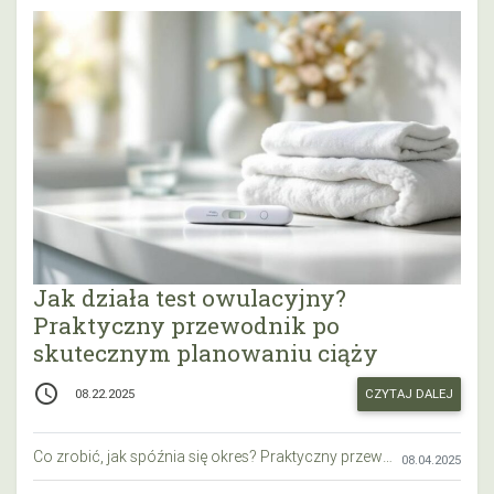
Jak działa test owulacyjny?
Praktyczny przewodnik po
skutecznym planowaniu ciąży
access_time
CZYTAJ DALEJ
08.22.2025
Co zrobić, jak spóźnia się okres? Praktyczny przewodnik krok po kroku
08.04.2025