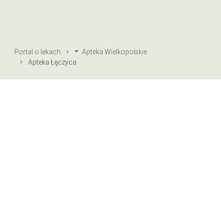
Portal o lekach
Apteka Wielkopolskie
Apteka Łęczyca