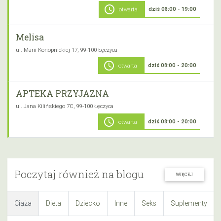
schedule
dziś 08:00 - 19:00
otwarta
Melisa
ul. Marii Konopnickiej 17, 99-100 Łęczyca
schedule
dziś 08:00 - 20:00
otwarta
APTEKA PRZYJAZNA
ul. Jana Kilińskiego 7C, 99-100 Łęczyca
schedule
dziś 08:00 - 20:00
otwarta
Poczytaj również na blogu
WIĘCEJ
Ciąża
Dieta
Dziecko
Inne
Seks
Suplementy