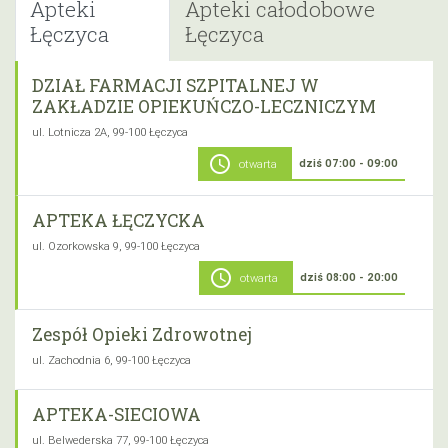
Apteki
Apteki całodobowe
Łęczyca
Łęczyca
DZIAŁ FARMACJI SZPITALNEJ W
ZAKŁADZIE OPIEKUŃCZO-LECZNICZYM
ul. Lotnicza 2A, 99-100 Łęczyca
schedule
dziś 07:00 - 09:00
otwarta
APTEKA ŁĘCZYCKA
ul. Ozorkowska 9, 99-100 Łęczyca
schedule
dziś 08:00 - 20:00
otwarta
Zespół Opieki Zdrowotnej
ul. Zachodnia 6, 99-100 Łęczyca
APTEKA-SIECIOWA
ul. Belwederska 77, 99-100 Łęczyca