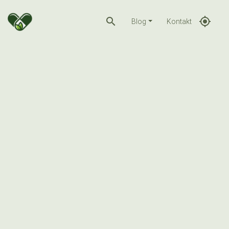
search
gps_fixed
Blog
Kontakt