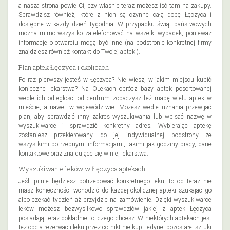
a nasza strona powie Ci, czy właśnie teraz możesz iść tam na zakupy.
Sprawdzisz również, które z nich są czynne całą dobę Łęczyca i
dostępne w każdy dzień tygodnia. W przypadku świąt państwowych
można mimo wszystko zatelefonować na wszelki wypadek, ponieważ
informacje o otwarciu mogą być inne (na podstronie konkretnej firmy
znajdziesz również kontakt do Twojej apteki).
Plan aptek Łęczyca i okolicach
Po raz pierwszy jesteś w Łęczyca? Nie wiesz, w jakim miejscu kupić
konieczne lekarstwa? Na OLekach oprócz bazy aptek posortowanej
wedle ich odległości od centrum zobaczysz też mapę wielu aptek w
mieście, a nawet w województwie. Możesz wedle uznania przewijać
plan, aby sprawdzić inny zakres wyszukiwania lub wpisać nazwę w
wyszukiwarce i sprawdzić konkretny adres. Wybierając aptekę
zostaniesz przekierowany do jej indywidualnej podstrony ze
wszystkimi potrzebnymi informacjami, takimi jak godziny pracy, dane
kontaktowe oraz znajdujące się w niej lekarstwa.
Wyszukiwanie leków w Łęczyca aptekach
Jeśli pilnie będziesz potrzebować konkretnego leku, to od teraz nie
masz konieczności wchodzić do każdej okolicznej apteki szukając go
albo czekać tydzień aż przyjdzie na zamówienie. Dzięki wyszukiwarce
leków możesz bezwysiłkowo sprawdzićw jakiej z aptek Łęczyca
posiadają teraz dokładnie to, czego chcesz. W niektórych aptekach jest
też opcja rezerwacji leku przez co nikt nie kupi jedynej pozostałej sztuki