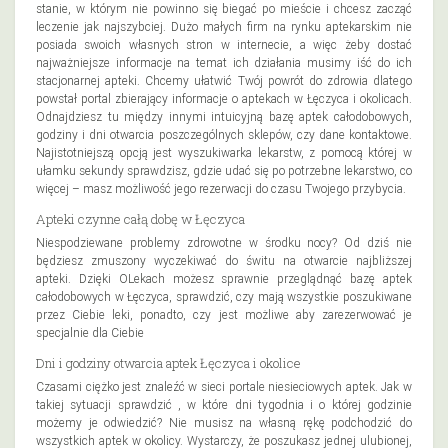
stanie, w którym nie powinno się biegać po mieście i chcesz zacząć
leczenie jak najszybciej. Dużo małych firm na rynku aptekarskim nie
posiada swoich własnych stron w internecie, a więc żeby dostać
najważniejsze informacje na temat ich działania musimy iść do ich
stacjonarnej apteki. Chcemy ułatwić Twój powrót do zdrowia dlatego
powstał portal zbierający informacje o aptekach w Łęczyca i okolicach.
Odnajdziesz tu między innymi intuicyjną bazę aptek całodobowych,
godziny i dni otwarcia poszczególnych sklepów, czy dane kontaktowe.
Najistotniejszą opcją jest wyszukiwarka lekarstw, z pomocą której w
ułamku sekundy sprawdzisz, gdzie udać się po potrzebne lekarstwo, co
więcej – masz możliwość jego rezerwacji do czasu Twojego przybycia.
Apteki czynne całą dobę w Łęczyca
Niespodziewane problemy zdrowotne w środku nocy? Od dziś nie
będziesz zmuszony wyczekiwać do świtu na otwarcie najbliższej
apteki. Dzięki OLekach możesz sprawnie przeglądnąć bazę aptek
całodobowych w Łęczyca, sprawdzić, czy mają wszystkie poszukiwane
przez Ciebie leki, ponadto, czy jest możliwe aby zarezerwować je
specjalnie dla Ciebie
Dni i godziny otwarcia aptek Łęczyca i okolice
Czasami ciężko jest znaleźć w sieci portale niesieciowych aptek. Jak w
takiej sytuacji sprawdzić , w które dni tygodnia i o której godzinie
możemy je odwiedzić? Nie musisz na własną rękę podchodzić do
wszystkich aptek w okolicy. Wystarczy, że poszukasz jednej ulubionej,