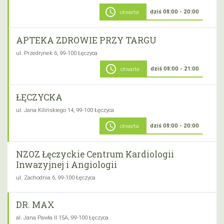
schedule
dziś 08:00 - 20:00
otwarta
APTEKA ZDROWIE PRZY TARGU
ul. Przedrynek 6, 99-100 Łęczyca
schedule
dziś 08:00 - 21:00
otwarta
ŁĘCZYCKA
ul. Jana Kilińskiego 14, 99-100 Łęczyca
schedule
dziś 08:00 - 20:00
otwarta
NZOZ Łęczyckie Centrum Kardiologii
Inwazyjnej i Angiologii
ul. Zachodnia 6, 99-100 Łęczyca
DR. MAX
al. Jana Pawła II 15A, 99-100 Łęczyca