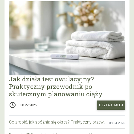
Jak działa test owulacyjny?
Praktyczny przewodnik po
skutecznym planowaniu ciąży
access_time
CZYTAJ DALEJ
08.22.2025
Co zrobić, jak spóźnia się okres? Praktyczny przewodnik krok po kroku
08.04.2025