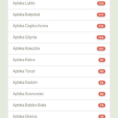
Apteka Lublin
133
Apteka Białystok
117
Apteka Częstochowa
116
Apteka Gdynia
104
Apteka Rzeszów
101
Apteka Kielce
91
Apteka Toruń
90
Apteka Radom
84
Apteka Sosnowiec
80
Apteka Bielsko-Biała
79
Apteka Gliwice
75