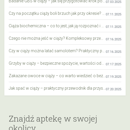
Badanie GBS w ciąży – jak się przygotować krok po kroku?
07.03.2025
Czy na początku ciąży boli brzuch jak przy okresie? Wyjaśniamy objawy i różnice
07.11.2025
Ciąża biochemiczna – co to jest, jak ją rozpoznać i co warto wiedzieć?
07.11.2025
Czego nie można jeść w ciąży? Kompleksowy przewodnik dla przyszłych mam
07.16.2025
Czy w ciąży można latać samolotem? Praktyczny przewodnik dla przyszłych mam
07.16.2025
Grzyby w ciąży – bezpieczne spożycie, wartości odżywcze i zagrożenia
07.17.2025
Zakazane owoce w ciąży – co warto wiedzieć o bezpieczeństwie diety przyszłej mamy?
07.19.2025
Jak spać w ciąży – praktyczny przewodnik dla przyszłych mam
07.20.2025
Znajdź aptekę w swojej
okolicy