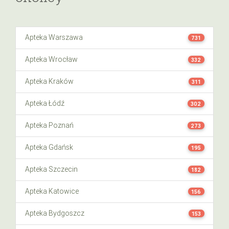
Apteka Warszawa
731
Apteka Wrocław
332
Apteka Kraków
311
Apteka Łódź
302
Apteka Poznań
273
Apteka Gdańsk
195
Apteka Szczecin
182
Apteka Katowice
156
Apteka Bydgoszcz
153