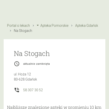
Portal o lekach
Apteka Pomorskie
Apteka Gdańsk
Na Stogach
Na Stogach
access_time
aktualnie zamknięta
ul. Hoża 12
80-628 Gdańsk
phone_in_talk
58 307 30 52
Najbliższe znalezione apteki w promieniu 10 km