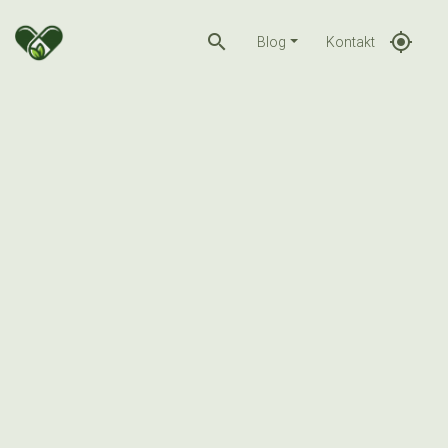
search
gps_fixed
Blog
Kontakt