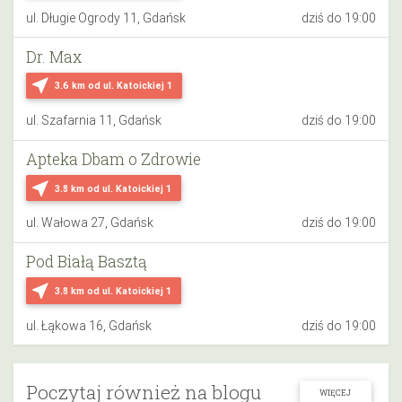
ul. Długie Ogrody 11, Gdańsk
dziś do 19:00
Dr. Max
near_me
3.6 km
od ul. Katoickiej 1
ul. Szafarnia 11, Gdańsk
dziś do 19:00
Apteka Dbam o Zdrowie
near_me
3.8 km
od ul. Katoickiej 1
ul. Wałowa 27, Gdańsk
dziś do 19:00
Pod Białą Basztą
near_me
3.8 km
od ul. Katoickiej 1
ul. Łąkowa 16, Gdańsk
dziś do 19:00
Poczytaj również na blogu
WIĘCEJ