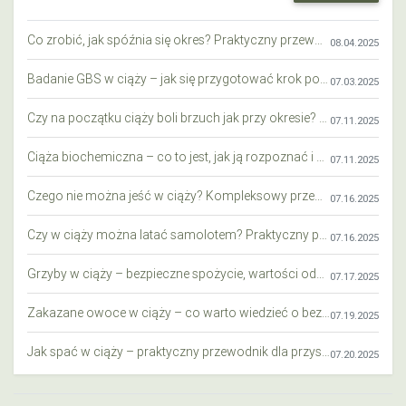
Co zrobić, jak spóźnia się okres? Praktyczny przewodnik krok po kroku
08.04.2025
Badanie GBS w ciąży – jak się przygotować krok po kroku?
07.03.2025
Czy na początku ciąży boli brzuch jak przy okresie? Wyjaśniamy objawy i różnice
07.11.2025
Ciąża biochemiczna – co to jest, jak ją rozpoznać i co warto wiedzieć?
07.11.2025
Czego nie można jeść w ciąży? Kompleksowy przewodnik dla przyszłych mam
07.16.2025
Czy w ciąży można latać samolotem? Praktyczny przewodnik dla przyszłych mam
07.16.2025
Grzyby w ciąży – bezpieczne spożycie, wartości odżywcze i zagrożenia
07.17.2025
Zakazane owoce w ciąży – co warto wiedzieć o bezpieczeństwie diety przyszłej mamy?
07.19.2025
Jak spać w ciąży – praktyczny przewodnik dla przyszłych mam
07.20.2025