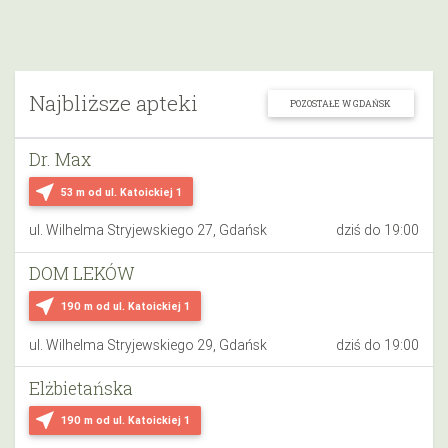
Najbliższe apteki
POZOSTAŁE W GDAŃSK
Dr. Max
near_me
53 m
od ul. Katoickiej 1
ul. Wilhelma Stryjewskiego 27, Gdańsk
dziś do 19:00
DOM LEKÓW
near_me
190 m
od ul. Katoickiej 1
ul. Wilhelma Stryjewskiego 29, Gdańsk
dziś do 19:00
Elżbietańska
near_me
190 m
od ul. Katoickiej 1