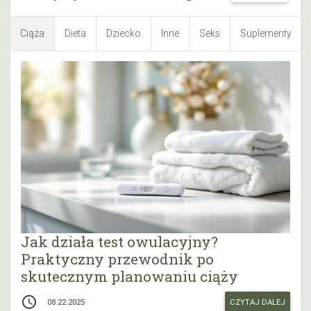
Ciąża
Dieta
Dziecko
Inne
Seks
Suplementy
Jak działa test owulacyjny?
Praktyczny przewodnik po
skutecznym planowaniu ciąży
access_time
CZYTAJ DALEJ
08.22.2025