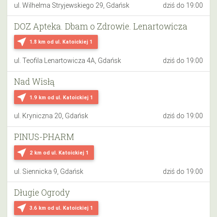
ul. Wilhelma Stryjewskiego 29, Gdańsk
dziś do 19:00
DOZ Apteka. Dbam o Zdrowie. Lenartowicza
near_me
1.8 km
od ul. Katoickiej 1
ul. Teofila Lenartowicza 4A, Gdańsk
dziś do 19:00
Nad Wisłą
near_me
1.9 km
od ul. Katoickiej 1
ul. Kryniczna 20, Gdańsk
dziś do 19:00
PINUS-PHARM
near_me
2 km
od ul. Katoickiej 1
ul. Siennicka 9, Gdańsk
dziś do 19:00
Długie Ogrody
near_me
3.6 km
od ul. Katoickiej 1