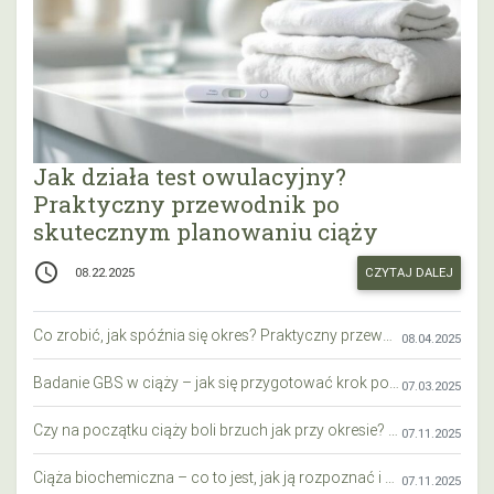
Jak działa test owulacyjny?
Praktyczny przewodnik po
skutecznym planowaniu ciąży
access_time
CZYTAJ DALEJ
08.22.2025
Co zrobić, jak spóźnia się okres? Praktyczny przewodnik krok po kroku
08.04.2025
Badanie GBS w ciąży – jak się przygotować krok po kroku?
07.03.2025
Czy na początku ciąży boli brzuch jak przy okresie? Wyjaśniamy objawy i różnice
07.11.2025
Ciąża biochemiczna – co to jest, jak ją rozpoznać i co warto wiedzieć?
07.11.2025