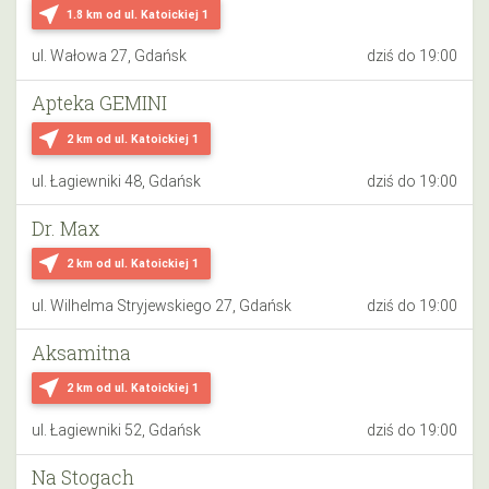
near_me
1.8 km
od ul. Katoickiej 1
ul. Wałowa 27, Gdańsk
dziś do 19:00
Apteka GEMINI
near_me
2 km
od ul. Katoickiej 1
ul. Łagiewniki 48, Gdańsk
dziś do 19:00
Dr. Max
near_me
2 km
od ul. Katoickiej 1
ul. Wilhelma Stryjewskiego 27, Gdańsk
dziś do 19:00
Aksamitna
near_me
2 km
od ul. Katoickiej 1
ul. Łagiewniki 52, Gdańsk
dziś do 19:00
Na Stogach