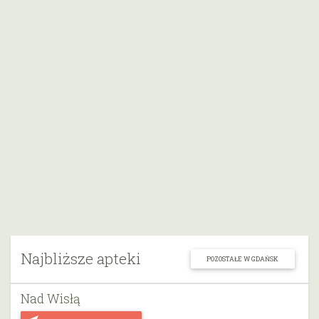
Najbliższe apteki
POZOSTAŁE W GDAŃSK
Nad Wisłą