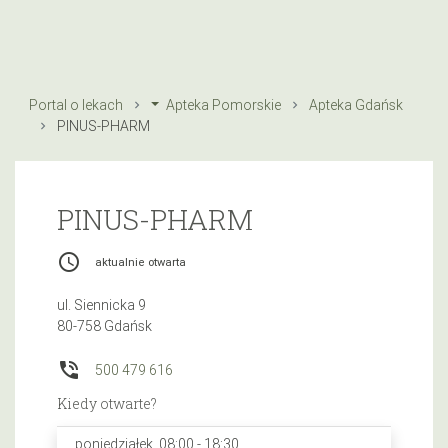
Portal o lekach
Apteka Pomorskie
Apteka Gdańsk
PINUS-PHARM
PINUS-PHARM
access_time
aktualnie otwarta
ul. Siennicka 9
80-758 Gdańsk
phone_in_talk
500 479 616
Kiedy otwarte?
poniedziałek, 08:00 - 18:30