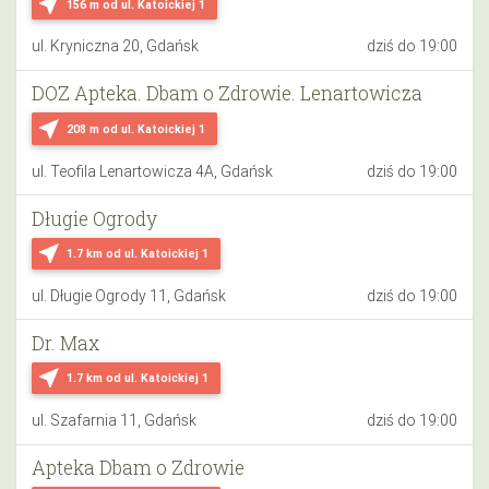
near_me
156 m
od ul. Katoickiej 1
ul. Kryniczna 20, Gdańsk
dziś do 19:00
DOZ Apteka. Dbam o Zdrowie. Lenartowicza
near_me
208 m
od ul. Katoickiej 1
ul. Teofila Lenartowicza 4A, Gdańsk
dziś do 19:00
Długie Ogrody
near_me
1.7 km
od ul. Katoickiej 1
ul. Długie Ogrody 11, Gdańsk
dziś do 19:00
Dr. Max
near_me
1.7 km
od ul. Katoickiej 1
ul. Szafarnia 11, Gdańsk
dziś do 19:00
Apteka Dbam o Zdrowie