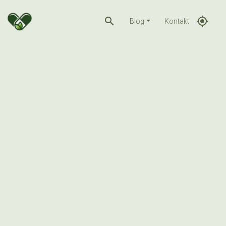
search
gps_fixed
Blog
Kontakt