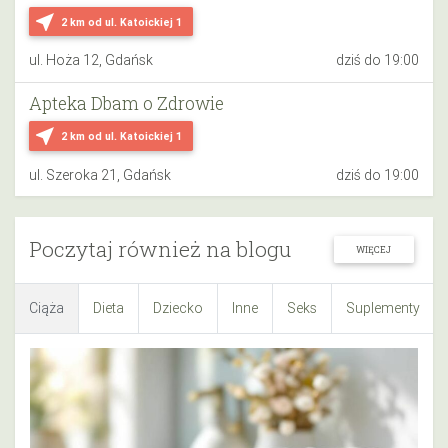
near_me
2 km
od ul. Katoickiej 1
ul. Hoża 12, Gdańsk
dziś do 19:00
Apteka Dbam o Zdrowie
near_me
2 km
od ul. Katoickiej 1
ul. Szeroka 21, Gdańsk
dziś do 19:00
Poczytaj również na blogu
WIĘCEJ
Ciąża
Dieta
Dziecko
Inne
Seks
Suplementy