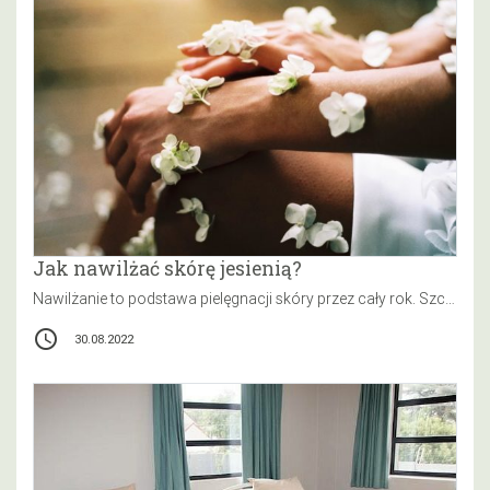
Jak nawilżać skórę jesienią?
Nawilżanie to podstawa pielęgnacji skóry przez cały rok. Szczególnie ważne jest ono jednak jesienią i zimą. W te pory roku…
access_time
30.08.2022