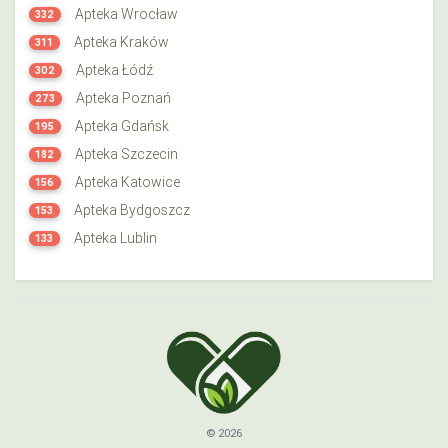
Apteka Wrocław
332
Apteka Kraków
311
Apteka Łódź
302
Apteka Poznań
273
Apteka Gdańsk
195
Apteka Szczecin
182
Apteka Katowice
156
Apteka Bydgoszcz
153
Apteka Lublin
133
© 2026