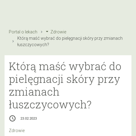
Portal o lekach
Zdrowie
Którą maść wybrać do pielęgnacji skóry przy zmianach
łuszczycowych?
Którą maść wybrać do
pielęgnacji skóry przy
zmianach
łuszczycowych?
access_time
23.02.2023
Zdrowie