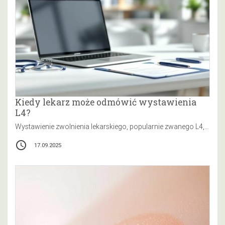
Kiedy lekarz może odmówić wystawienia
L4?
Wystawienie zwolnienia lekarskiego, popularnie zwanego L4, to jedna z istotnych decyzji podejmowanych przez lekarza w procesie opieki zdrowotnej. Nie zawsze…
access_time
17.09.2025