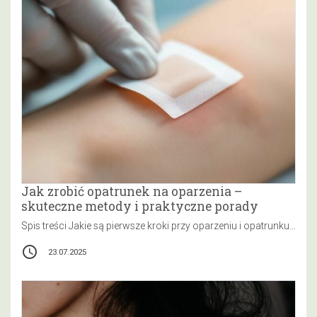
Jak zrobić opatrunek na oparzenia –
skuteczne metody i praktyczne porady
Spis treści Jakie są pierwsze kroki przy oparzeniu i opatrunku? Jak zrobić opatrunek na oparzenia – wybór materiałów Jakie są…
access_time
23.07.2025