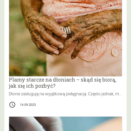
Plamy starcze na dłoniach – skąd się biorą,
jak się ich pozbyć?
Dłonie zasługują na wyjątkową pielęgnację. Często jednak, mimo najszczerszych chęci, nie jesteś w stanie uniknąć procesów jakie zachodzą wewnątrz tkanek.…
access_time
14.09.2023