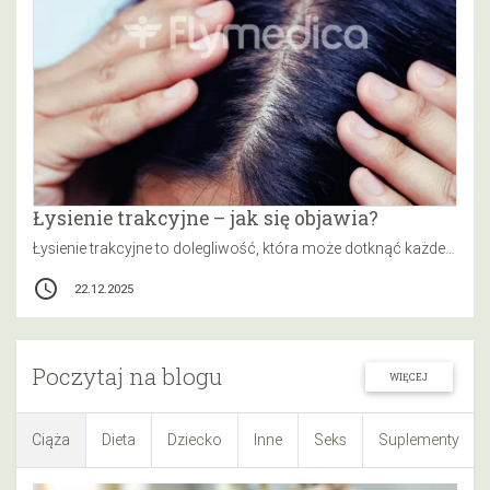
Łysienie trakcyjne – jak się objawia?
Łysienie trakcyjne to dolegliwość, która może dotknąć każdego, bez względu na wiek czy płeć. Dlatego warto zrozumieć, co ją powoduje…
access_time
22.12.2025
Poczytaj na blogu
WIĘCEJ
Ciąża
Dieta
Dziecko
Inne
Seks
Suplementy