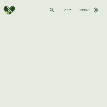
search
gps_fixed
Blog
Kontakt