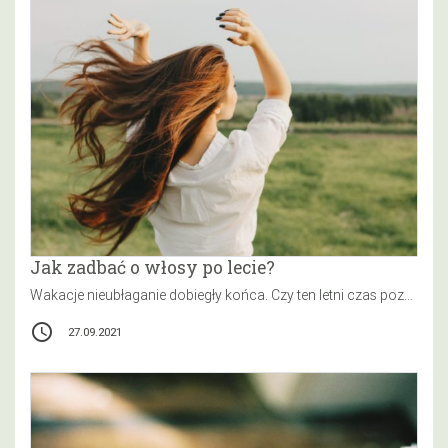
Jak zadbać o włosy po lecie?
Wakacje nieubłaganie dobiegły końca. Czy ten letni czas pozostawił na Twojej twarzy uśmiech, skórę muśniętą słońcem, ale włosy w nie…
access_time
27.09.2021