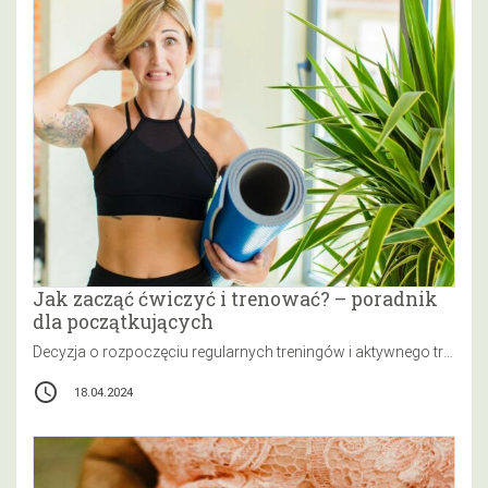
Jak zacząć ćwiczyć i trenować? – poradnik
dla początkujących
Decyzja o rozpoczęciu regularnych treningów i aktywnego trybu życia może być pierwszym krokiem w kierunku poprawy zdrowia i kondycji fizycznej.…
access_time
18.04.2024