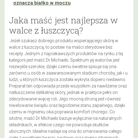
oznacza białko w moczu
Jaka maść jest najlepsza w
walce z łuszczycą?
Jeżeli szukasz dobrego produktu wspierającego skórę w
walce z łuszczycą, to postaw na maści sterydowe bez
recepty. Jednym z najciekawszych produktów na rynku z tej
kategorii jest maść Dr Michaels. Spektrum jej walorów jest
niezwykle szerokie, dzięki czemu świetnie spisuje się ona
zarówno u osób w zaawansowanym stadium choroby, jak i u
ludzi, u których łuszczyca została wykryta dopiero niedawno.
Preparat ten odpowiada przede wszystkim za nawilżenie oraz
natłuszczenie delikatnej skóry, jednak w praktyce pełni on
zdecydowanie więcej roli. Jego mocną stroną jest również
niwelowanie świądu oraz łagodzenie stanu zapalnego, dzięki
czemu w mgnieniu oka poprawia komfort chorego. Co
istotne, maść Dr Michaels bazuje wyłącznie na naturalnych
składnikach, w efekcie czego nie powoduje skutków
ubocznych. Idealnie nadaje się ona do smarowania całego
ciała z wyjątkiem twarzy, pachwin oraz miejsc intymnych.