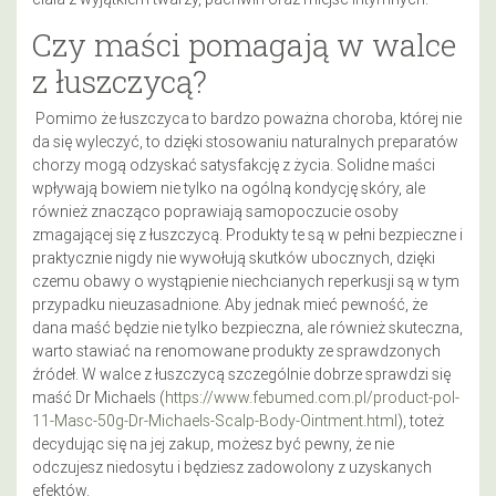
Czy maści pomagają w walce
z łuszczycą?
Pomimo że łuszczyca to bardzo poważna choroba, której nie
da się wyleczyć, to dzięki stosowaniu naturalnych preparatów
chorzy mogą odzyskać satysfakcję z życia. Solidne maści
wpływają bowiem nie tylko na ogólną kondycję skóry, ale
również znacząco poprawiają samopoczucie osoby
zmagającej się z łuszczycą. Produkty te są w pełni bezpieczne i
praktycznie nigdy nie wywołują skutków ubocznych, dzięki
czemu obawy o wystąpienie niechcianych reperkusji są w tym
przypadku nieuzasadnione. Aby jednak mieć pewność, że
dana maść będzie nie tylko bezpieczna, ale również skuteczna,
warto stawiać na renomowane produkty ze sprawdzonych
źródeł. W walce z łuszczycą szczególnie dobrze sprawdzi się
maść Dr Michaels (
https://www.febumed.com.pl/product-pol-
11-Masc-50g-Dr-Michaels-Scalp-Body-Ointment.html
)
, toteż
decydując się na jej zakup, możesz być pewny, że nie
odczujesz niedosytu i będziesz zadowolony z uzyskanych
efektów.