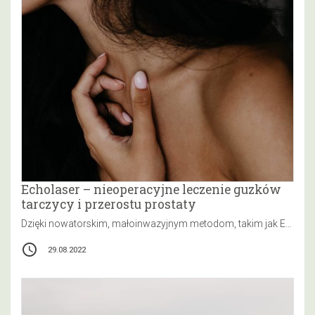
Echolaser – nieoperacyjne leczenie guzków
tarczycy i przerostu prostaty
Dzięki nowatorskim, małoinwazyjnym metodom, takim jak Echolaser, do leczenia guzów tkanek miękkich nie zawsze konieczne jest przeprowadzenie zabiegu chirurgicznego. Technologia…
access_time
29.08.2022