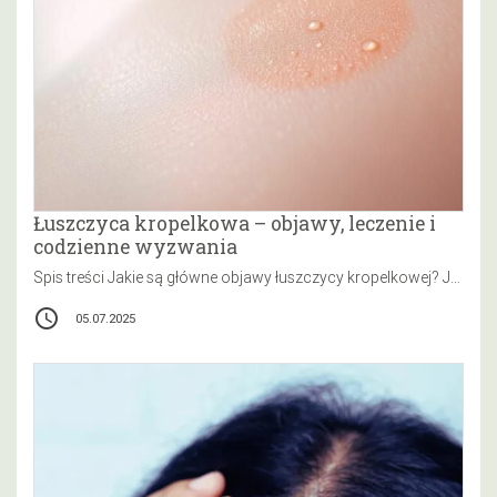
Łuszczyca kropelkowa – objawy, leczenie i
codzienne wyzwania
Spis treści Jakie są główne objawy łuszczycy kropelkowej? Jakie czynniki mogą wywołać łuszczycę kropelkową? Jakie metody leczenia łuszczycy kropelkowej są…
access_time
05.07.2025