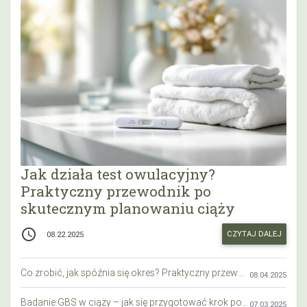
Jak działa test owulacyjny?
Praktyczny przewodnik po
skutecznym planowaniu ciąży
access_time
CZYTAJ DALEJ
08.22.2025
Co zrobić, jak spóźnia się okres? Praktyczny przewodnik krok po kroku
08.04.2025
Badanie GBS w ciąży – jak się przygotować krok po kroku?
07.03.2025