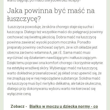
warto sięgnąć po maści sterydowe bez recepty?
Jaka powinna być maść na
łuszczycę?
Łuszczyca powoduje, że skóra chorego staje się sucha i
łuszcząca. Dlatego też wszystkie maści do pielęgnacji powinny
cechować się świetną jakością. Dobra maść na łuszczycę
powinna zawierać wysoki poziom mocznika. Ponadto
preparaty powinny cechować się tym, że w ich składzie jest
obecna zarówno witamina A, jak i E. Sama maść musi
wyróżniać się działaniem nawilżającym i natłuszczającym.
Dzięki temu poprawi ona komfort chorego i korzystnie wpłynie
na estetykę wrażliwej skóry. Wybierając maść na łuszczycę,
warto dokładnie przeanalizować jej skład oraz upewnić się, że
nie znajdują się w niej niepożądane substancje. Solidna maść
na łuszczycę musi być nie tylko delikatna, ale także skuteczna,
dlatego przy dokonywaniu wyboru warto nie kierować się
wyłącznie ceną.
Zobacz -
Białko w moczu u dziecka normy - co