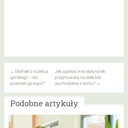
←
Ekstrakt z różeńca
Jak uzyskać e-receptę na lek
górskiego – kto
przyjmowany na stałe bez
powinien go kupić?
wychodzenia z domu?
→
Podobne artykuły