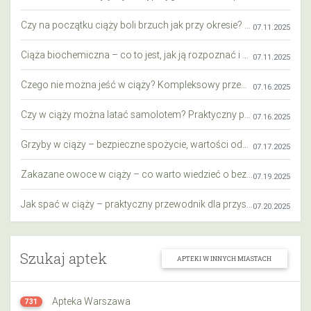
Czy na początku ciąży boli brzuch jak przy okresie? Wyjaśniamy objawy i różnice
07.11.2025
Ciąża biochemiczna – co to jest, jak ją rozpoznać i co warto wiedzieć?
07.11.2025
Czego nie można jeść w ciąży? Kompleksowy przewodnik dla przyszłych mam
07.16.2025
Czy w ciąży można latać samolotem? Praktyczny przewodnik dla przyszłych mam
07.16.2025
Grzyby w ciąży – bezpieczne spożycie, wartości odżywcze i zagrożenia
07.17.2025
Zakazane owoce w ciąży – co warto wiedzieć o bezpieczeństwie diety przyszłej mamy?
07.19.2025
Jak spać w ciąży – praktyczny przewodnik dla przyszłych mam
07.20.2025
Szukaj aptek
APTEKI W INNYCH MIASTACH
Apteka Warszawa
731