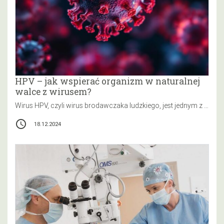
HPV – jak wspierać organizm w naturalnej
walce z wirusem?
Wirus HPV, czyli wirus brodawczaka ludzkiego, jest jednym z najczęściej występujących zakażeń wirusowych na świecie. Mimo że większość infekcji przebiega…
access_time
18.12.2024