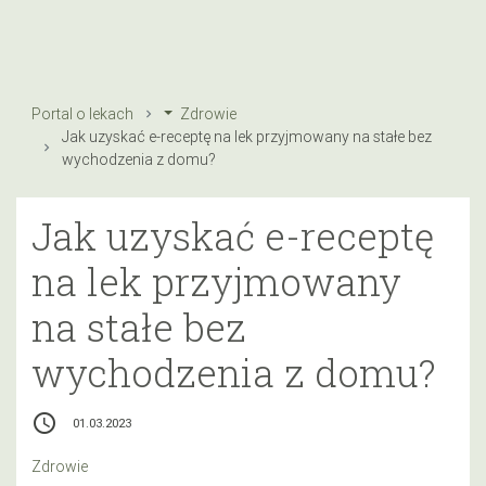
Portal o lekach
Zdrowie
Jak uzyskać e-receptę na lek przyjmowany na stałe bez
wychodzenia z domu?
Jak uzyskać e-receptę
na lek przyjmowany
na stałe bez
wychodzenia z domu?
access_time
01.03.2023
Zdrowie