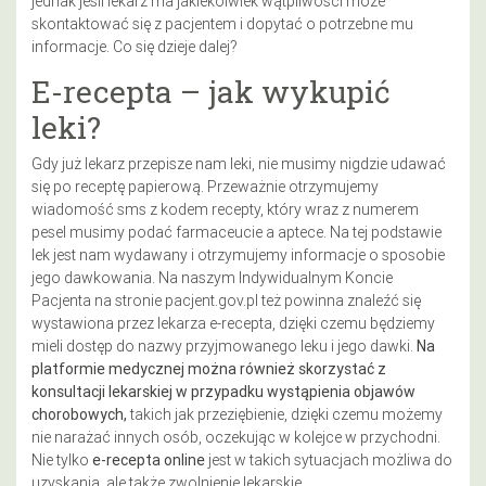
jednak jeśli lekarz ma jakiekolwiek wątpliwości może
skontaktować się z pacjentem i dopytać o potrzebne mu
informacje. Co się dzieje dalej?
E-recepta – jak wykupić
leki?
Gdy już lekarz przepisze nam leki, nie musimy nigdzie udawać
się po receptę papierową. Przeważnie otrzymujemy
wiadomość sms z kodem recepty, który wraz z numerem
pesel musimy podać farmaceucie a aptece. Na tej podstawie
lek jest nam wydawany i otrzymujemy informacje o sposobie
jego dawkowania. Na naszym Indywidualnym Koncie
Pacjenta na stronie pacjent.gov.pl też powinna znaleźć się
wystawiona przez lekarza e-recepta, dzięki czemu będziemy
mieli dostęp do nazwy przyjmowanego leku i jego dawki.
Na
platformie medycznej można również skorzystać z
konsultacji lekarskiej w przypadku wystąpienia objawów
chorobowych,
takich jak przeziębienie, dzięki czemu możemy
nie narażać innych osób, oczekując w kolejce w przychodni.
Nie tylko
e-recepta
online
jest w takich sytuacjach możliwa do
uzyskania, ale także zwolnienie lekarskie.