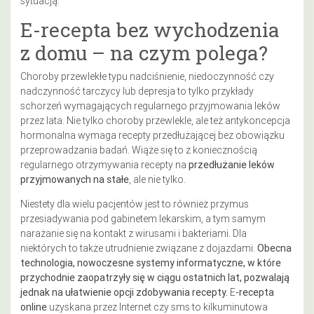
sytuacją.
E-recepta bez wychodzenia
z domu – na czym polega?
Choroby przewlekłe typu nadciśnienie, niedoczynność czy
nadczynność tarczycy lub depresja to tylko przykłady
schorzeń wymagających regularnego przyjmowania leków
przez lata. Nie tylko choroby przewlekle, ale też antykoncepcja
hormonalna wymaga recepty przedłużającej bez obowiązku
przeprowadzania badań. Wiąże się to z koniecznością
regularnego otrzymywania recepty na
przedłużanie
leków
przyjmowanych
na
stałe
, ale nie tylko.
Niestety dla wielu pacjentów jest to również przymus
przesiadywania pod gabinetem lekarskim, a tym samym
narażanie się na kontakt z wirusami i bakteriami. Dla
niektórych to także utrudnienie związane z dojazdami.
Obecna
technologia, nowoczesne systemy informatyczne, w które
przychodnie zaopatrzyły się w ciągu ostatnich lat, pozwalają
jednak na ułatwienie opcji zdobywania recepty.
E
-recepta
online
uzyskana przez Internet czy sms to kilkuminutowa