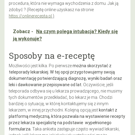
procedura, która nie wymaga wychodzenia z domu. Jak ją
zdobyć ? (Receptę online uzyskasz na stronie
https://onlinerecepta.pl
)
Zobacz -
Na czym polega intubacja? Kiedy się
ją wykonuje?
Sposoby na e-receptę
Możliwości jest kilka. Po pierwsze
można skorzystać z
teleporady lekarskiej. W tej opcji przygotowujemy swoją
dokumentację potwierdzającą diagnozę, wyniki badań oraz
leki i dawkowanie przepisywane od lat.
Oczywiście, jeśli
teleporada odbywa się u lekarza prowadzącego, nie musimy
tych dokumentów przedkładać, bo lekarz je ma. Chodzi
bardziej o sytuację, w której kontaktujemy się z innym
lekarzem, w innej przychodni. Kolejną opcją jest
kontakt z
platformą medyczną,
która pozwala na wystawienie recepty
przez lekarza specjalistę na podstawie wypełnionego
formularza.
Taka ankieta zastępuje często wywiad lekarski,