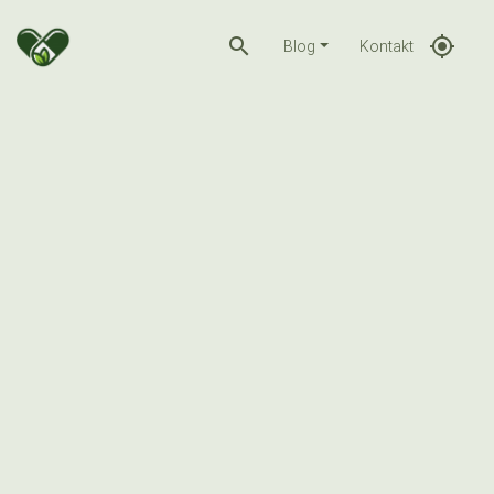
search
gps_fixed
Blog
Kontakt