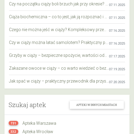
Czy na początku ciąży boli brzuch jak przy okresie? Wyjaśniamy objawy i różnice
07.11.2025
Ciąża biochemiczna – co to jest, jak ją rozpoznać i co warto wiedzieć?
07.11.2025
Czego nie można jeść w ciąży? Kompleksowy przewodnik dla przyszłych mam
07.16.2025
Czy w ciąży można latać samolotem? Praktyczny przewodnik dla przyszłych mam
07.16.2025
Grzyby w ciąży – bezpieczne spożycie, wartości odżywcze i zagrożenia
07.17.2025
Zakazane owoce w ciąży – co warto wiedzieć o bezpieczeństwie diety przyszłej mamy?
07.19.2025
Jak spać w ciąży – praktyczny przewodnik dla przyszłych mam
07.20.2025
Szukaj aptek
APTEKI W INNYCH MIASTACH
Apteka Warszawa
731
Apteka Wrocław
332