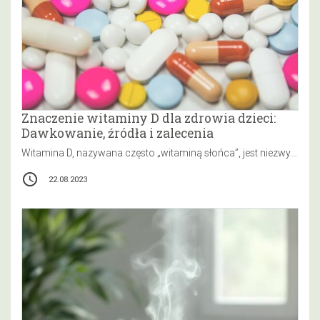
Znaczenie witaminy D dla zdrowia dzieci:
Dawkowanie, źródła i zalecenia
Witamina D, nazywana często „witaminą słońca”, jest niezwykle ważna dla każdego człowieka, niezależnie od wieku. Jednak jej rola w rozwoju…
access_time
22.08.2023