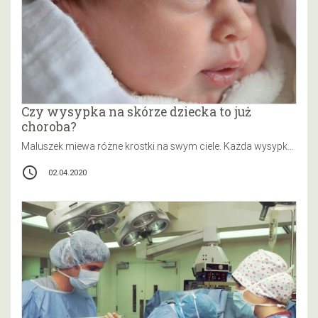
Czy wysypka na skórze dziecka to już
choroba?
Maluszek miewa różne krostki na swym ciele. Każda wysypka coś sugeruje. Jedna będzie alergią na pewne pokarmy, druga na środki…
access_time
02.04.2020