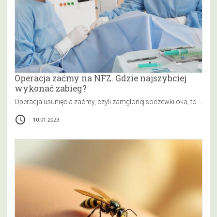
Operacja zaćmy na NFZ. Gdzie najszybciej
wykonać zabieg?
Operacja usunięcia zaćmy, czyli zamglonej soczewki oka, to najczęściej wykonywany zabieg okulistyczny w Polsce i na świecie. Na powszechność tego…
access_time
10.01.2023