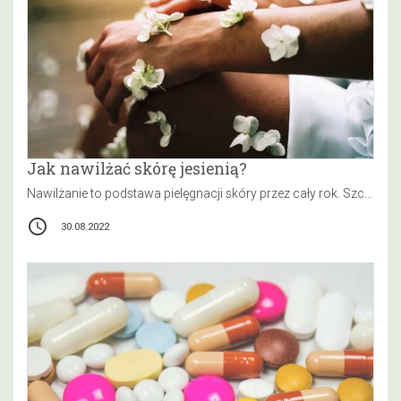
Jak nawilżać skórę jesienią?
Nawilżanie to podstawa pielęgnacji skóry przez cały rok. Szczególnie ważne jest ono jednak jesienią i zimą. W te pory roku…
access_time
30.08.2022