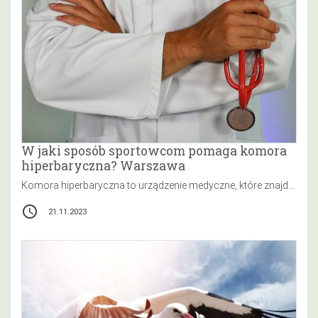
W jaki sposób sportowcom pomaga komora
hiperbaryczna? Warszawa
Komora hiperbaryczna to urządzenie medyczne, które znajduje zastosowanie w leczeniu różnych chorób i urazów. Jednak nie tylko pacjenci mogą skorzystać…
access_time
21.11.2023