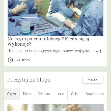
Na czym polega intubacja? Kiedy się ją
wykonuje?
Historia rurek intubacyjnych sięga czasów I wojny światowej, kiedy to dwaj lekarze brytyjskiej armii, Ivan Magill oraz Edgar Rowbotham, konstruowali…
access_time
29.08.2022
Poczytaj na blogu
WIĘCEJ
Ciąża
Dieta
Dziecko
Inne
Seks
Suplementy