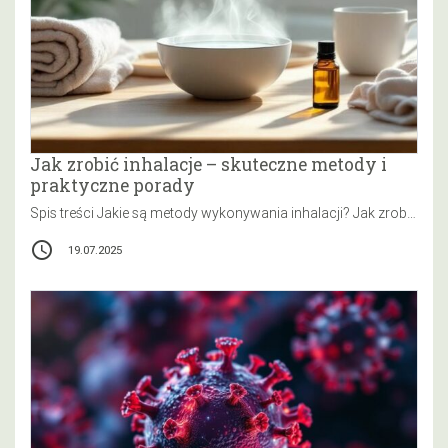
Jak zrobić inhalacje – skuteczne metody i
praktyczne porady
Spis treści Jakie są metody wykonywania inhalacji? Jak zrobić inhalacje parową, a jak nebulizację? Jakie składniki można stosować do inhalacji?…
access_time
19.07.2025