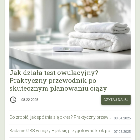
Jak działa test owulacyjny?
Praktyczny przewodnik po
skutecznym planowaniu ciąży
access_time
CZYTAJ DALEJ
08.22.2025
Co zrobić, jak spóźnia się okres? Praktyczny przewodnik krok po kroku
08.04.2025
Badanie GBS w ciąży – jak się przygotować krok po kroku?
07.03.2025