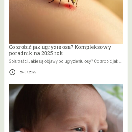
Co zrobić jak ugryzie osa? Kompleksowy
poradnik na 2025 rok
Spis treści Jakie są objawy po ugryzieniu osy? Co zrobić jak ugryzie osa i pojawi się silny ból? Jakie kroki…
access_time
24.07.2025