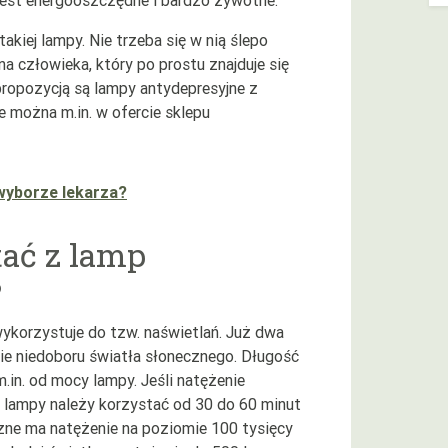
kiej lampy. Nie trzeba się w nią ślepo
a człowieka, który po prostu znajduje się
opozycją są lampy antydepresyjne z
e można m.in. w ofercie sklepu
wyborze lekarza?
tać z lamp
?
ykorzystuje do tzw. naświetlań. Już dwa
nie niedoboru światła słonecznego. Długość
.in. od mocy lampy. Jeśli natężenie
 lampy należy korzystać od 30 do 60 minut
czne ma natężenie na poziomie 100 tysięcy