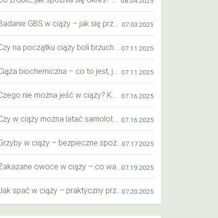
08.04.2025
Badanie GBS w ciąży – jak się przygotować krok po kroku?
07.03.2025
Czy na początku ciąży boli brzuch jak przy okresie? Wyjaśniamy objawy i różnice
07.11.2025
Ciąża biochemiczna – co to jest, jak ją rozpoznać i co warto wiedzieć?
07.11.2025
Czego nie można jeść w ciąży? Kompleksowy przewodnik dla przyszłych mam
07.16.2025
Czy w ciąży można latać samolotem? Praktyczny przewodnik dla przyszłych mam
07.16.2025
Grzyby w ciąży – bezpieczne spożycie, wartości odżywcze i zagrożenia
07.17.2025
Zakazane owoce w ciąży – co warto wiedzieć o bezpieczeństwie diety przyszłej mamy?
07.19.2025
Jak spać w ciąży – praktyczny przewodnik dla przyszłych mam
07.20.2025