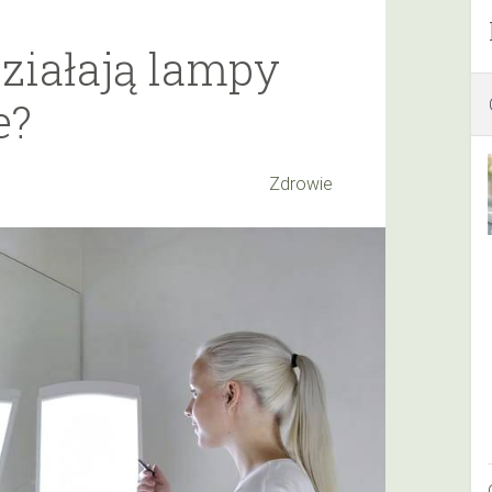
działają lampy
e?
Zdrowie