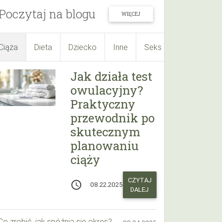
Poczytaj na blogu
WIĘCEJ
Ciąża
Dieta
Dziecko
Inne
Seks
Suplementy
Jak działa test
owulacyjny?
Praktyczny
przewodnik po
skutecznym
planowaniu
ciąży
CZYTAJ
access_time
08.22.2025
DALEJ
Co zrobić, jak spóźnia się okres? Praktyczny przewodnik krok po kroku