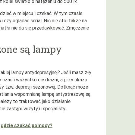
 kolei światło o natężeniu do 500 lx.
dzieć w miejscu i czekać. W tym czasie
czy oglądać serial. Nic nie stoi także na
iatła nie da się przedawkować. Zmęczenie
zone są lampy
kiej lampy antydepresyjnej? Jeśli masz zły
 czas i wszystko cię drażni, a przy okazji
wy tzw. depresji sezonowej. Dotknąć może
ietlania wspomnianą lampą antystresową są
leży to traktować jako działanie
e zastąpi wizyty u specjalisty.
- gdzie szukać pomocy?