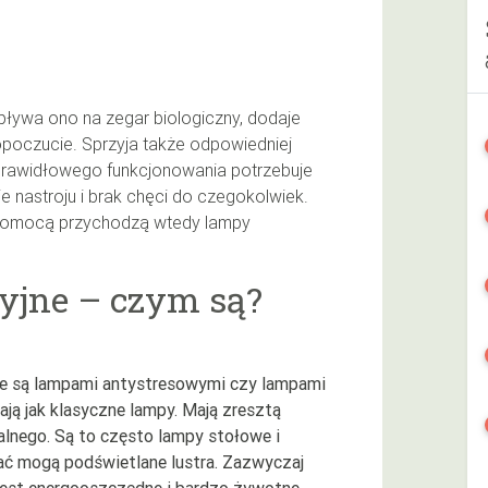
Wpływa ono na zegar biologiczny, dodaje
mopoczucie. Sprzyja także odpowiedniej
 prawidłowego funkcjonowania potrzebuje
e nastroju i brak chęci do czegokolwiek.
Z pomocą przychodzą wtedy lampy
yjne – czym są?
ne są lampami antystresowymi czy lampami
ają jak klasyczne lampy. Mają zresztą
alnego. Są to często lampy stołowe i
ć mogą podświetlane lustra. Zazwyczaj
 jest energooszczędne i bardzo żywotne.