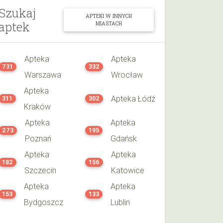
Szukaj
APTEKI W INNYCH
aptek
MIASTACH
Apteka
Apteka
731
332
Warszawa
Wrocław
Apteka
Apteka Łódź
311
302
Kraków
Apteka
Apteka
273
195
Poznań
Gdańsk
Apteka
Apteka
182
156
Szczecin
Katowice
Apteka
Apteka
153
133
Bydgoszcz
Lublin