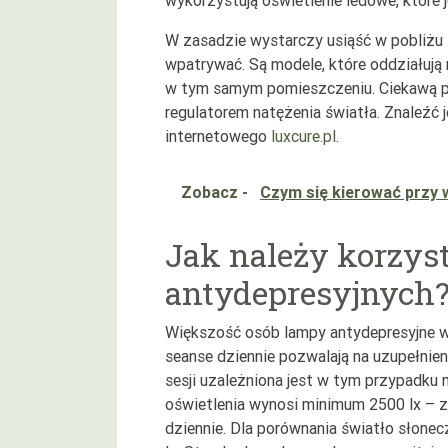
W zasadzie wystarczy usiąść w pobliżu ta
wpatrywać. Są modele, które oddziałują n
w tym samym pomieszczeniu. Ciekawą pr
regulatorem natężenia światła. Znaleźć j
internetowego
luxcure.pl
.
Zobacz -
Czym się kierować przy 
Jak należy korzys
antydepresyjnych
Większość osób lampy antydepresyjne w
seanse dziennie pozwalają na uzupełnie
sesji uzależniona jest w tym przypadku m
oświetlenia wynosi minimum 2500 lx – z
dziennie. Dla porównania światło słone