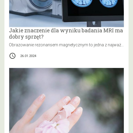
Jakie znaczenie dla wyniku badania MRI ma
dobry sprzęt?
Obrazowanie rezonansem magnetycznym to jedna z najważniejszych technik diagnostycznych w medycynie, która pozwala na dokładne badanie wewnętrznych struktur ciała pacjenta.…
access_time
26.01.2024