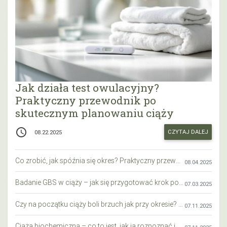
Jak działa test owulacyjny?
Praktyczny przewodnik po
skutecznym planowaniu ciąży
access_time
CZYTAJ DALEJ
08.22.2025
Co zrobić, jak spóźnia się okres? Praktyczny przewodnik krok po kroku
08.04.2025
Badanie GBS w ciąży – jak się przygotować krok po kroku?
07.03.2025
Czy na początku ciąży boli brzuch jak przy okresie? Wyjaśniamy objawy i różnice
07.11.2025
Ciąża biochemiczna – co to jest, jak ją rozpoznać i co warto wiedzieć?