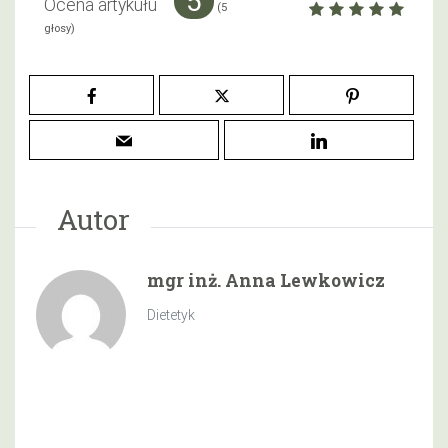
5
Ocena artykułu
(
5
głosy)
Autor
mgr inż. Anna Lewkowicz
Dietetyk