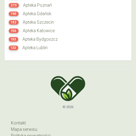
Apteka Poznań
273
Apteka Gdańsk
195
Apteka Szczecin
182
Apteka Katowice
156
Apteka Bydgoszcz
153
Apteka Lublin
133
© 2026
Kontakt
Mapa serwisu
Polityka prywatności