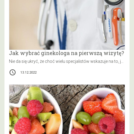
Jak wybrać ginekologa na pierwszą wizytę?
Nie da się ukryć, że choć wielu specjalistów wskazuje na to, jak ważne są regularne wizyty u ginekologa i sprawdzanie…
access_time
13.12.2022