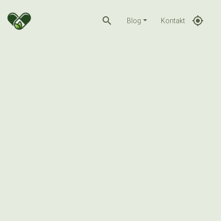
search
gps_fixed
Blog
Kontakt