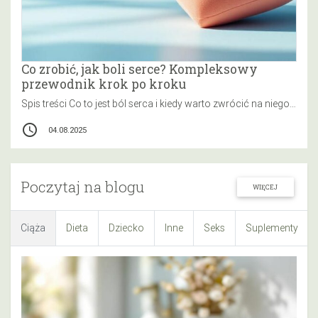
Co zrobić, jak boli serce? Kompleksowy
przewodnik krok po kroku
Spis treści Co to jest ból serca i kiedy warto zwrócić na niego uwagę? Jakie są główne przyczyny bólu serca?…
access_time
04.08.2025
Poczytaj na blogu
WIĘCEJ
Ciąża
Dieta
Dziecko
Inne
Seks
Suplementy