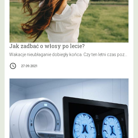
Jak zadbać o włosy po lecie?
Wakacje nieubłaganie dobiegły końca. Czy ten letni czas pozostawił na Twojej twarzy uśmiech, skórę muśniętą słońcem, ale włosy w nie…
access_time
27.09.2021