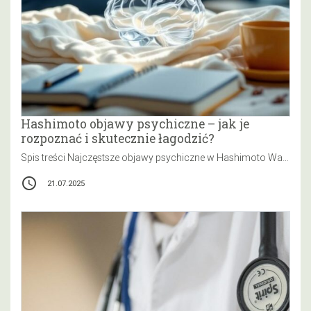
Hashimoto objawy psychiczne – jak je
rozpoznać i skutecznie łagodzić?
Spis treści Najczęstsze objawy psychiczne w Hashimoto Wahania nastroju w Hashimoto – jak się objawiają? Hashimoto objawy psychiczne – problemy…
access_time
21.07.2025