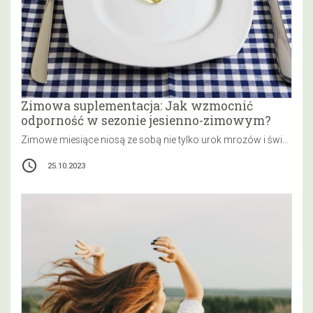
Zimowa suplementacja: Jak wzmocnić
odporność w sezonie jesienno-zimowym?
Zimowe miesiące niosą ze sobą nie tylko urok mrozów i świątecznej atmosfery, ale również wyzwania dla naszego zdrowia. Krótsze dni…
access_time
25.10.2023