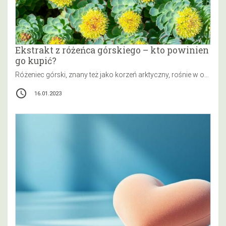
Ekstrakt z różeńca górskiego – kto powinien
go kupić?
Różeniec górski, znany też jako korzeń arktyczny, rośnie w obszarze okołobiegunowym, spotyka się go również w polskich Karpatach i Sudetach.…
access_time
16.01.2023