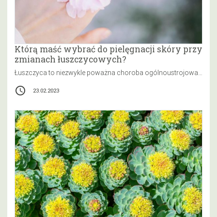
Którą maść wybrać do pielęgnacji skóry przy
zmianach łuszczycowych?
Łuszczyca to niezwykle poważna choroba ogólnoustrojowa, która przyczynia się do powstawania zmian na skórze. Może ona nie tylko negatywnie działać…
access_time
23.02.2023