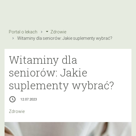
Portal o lekach
Zdrowie
Witaminy dla seniorów: Jakie suplementy wybrać?
Witaminy dla
seniorów: Jakie
suplementy wybrać?
access_time
12.07.2023
Zdrowie