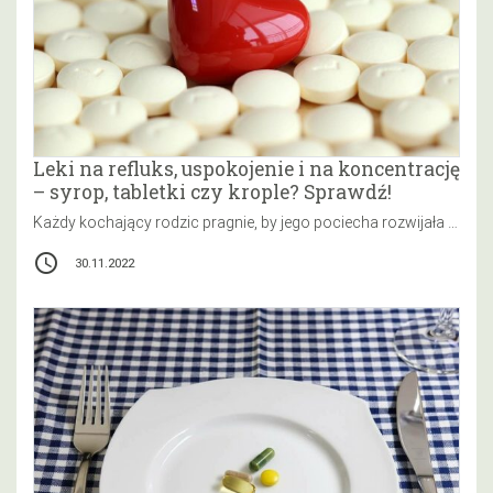
Leki na refluks, uspokojenie i na koncentrację
– syrop, tabletki czy krople? Sprawdź!
Każdy kochający rodzic pragnie, by jego pociecha rozwijała się harmonijnie, a wszelkie choroby i dolegliwości omijały ją z daleka. Niestety…
access_time
30.11.2022