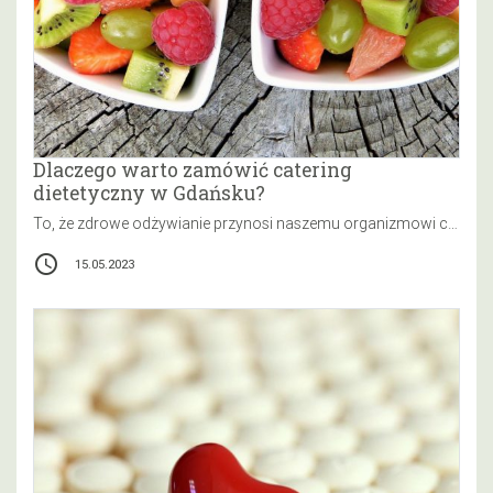
Dlaczego warto zamówić catering
dietetyczny w Gdańsku?
To, że zdrowe odżywianie przynosi naszemu organizmowi cały szereg korzyści, nie ulega wątpliwości. Jednak w jaki sposób zadbać o zdrową…
access_time
15.05.2023