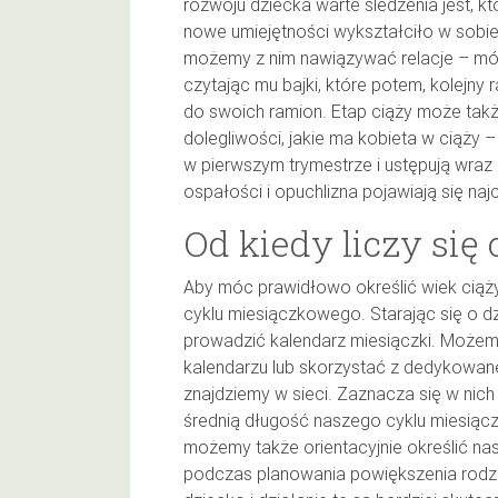
rozwoju dziecka warte śledzenia jest, któ
nowe umiejętności wykształciło w sobie 
możemy z nim nawiązywać relacje – mó
czytając mu bajki, które potem, kolejny 
do swoich ramion. Etap ciąży może tak
dolegliwości, jakie ma kobieta w ciąży 
w pierwszym trymestrze i ustępują wraz 
ospałości i opuchlizna pojawiają się naj
Od kiedy liczy się
Aby móc prawidłowo określić wiek cią
cyklu miesiączkowego. Starając się o d
prowadzić kalendarz miesiączki. Możem
kalendarzu lub skorzystać z dedykowanej
znajdziemy w sieci. Zaznacza się w nich 
średnią długość naszego cyklu miesią
możemy także orientacyjnie określić nas
podczas planowania powiększenia rodzi