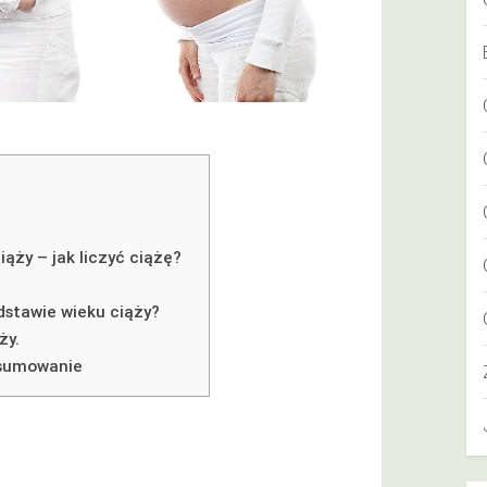
ąży – jak liczyć ciążę?
dstawie wieku ciąży?
ży.
odsumowanie