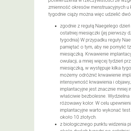
potwierdzenia w rzeczywistości ze względ
zmienność okresów menstruacyjnych u ko
tygodnie ciąży można więc udzielić dw
zgodnie z regułą Naegelego dzień 
ostatniej miesiączki (jej pierwszy 
tygodnia) W przypadku reguły Na
pamiętać o tym, aby nie pomylić t
miesiączką. Krwawienie implantac
owulacji, a mniej więcej tydzień p
miesiączką, w występuje kilka tygo
możemy odróżnić krwawienie impl
intensywność krwawienia i objawy
implantacyjne jest znacznie mniej 
właściwie bezbolesne. Wydzielin
różowawy kolor. W celu upewnienia
implantacyjne warto wykonać test
około 10 złotych.
z biologicznego punktu widzenia p