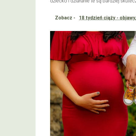
dziecko i działanie te są bardziej skute
Zobacz -
18 tydzień ciąży - objawy