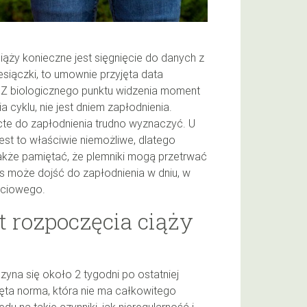
ciąży konieczne jest sięgnięcie do danych z
esiączki, to umownie przyjęta data
 Z biologicznego punktu widzenia moment
ia cyklu, nie jest dniem zapłodnienia.
cte do zapłodnienia trudno wyznaczyć. U
 jest to właściwie niemożliwe, dlatego
akże pamiętać, że plemniki mogą przetrwać
as może dojść do zapłodnienia w dniu, w
płciowego.
rozpoczęcia ciąży
yna się około 2 tygodni po ostatniej
jęta norma, która nie ma całkowitego