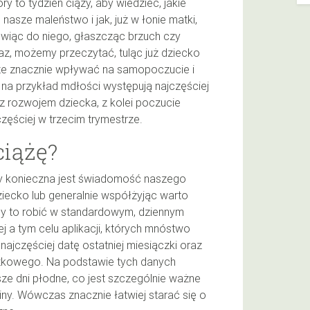
ry to tydzień ciąży, aby wiedzieć, jakie
nasze maleństwo i jak, już w łonie matki,
wiąc do niego, głaszcząc brzuch czy
raz, możemy przeczytać, tuląc już dziecko
że znacznie wpływać na samopoczucie i
– na przykład mdłości występują najczęściej
z rozwojem dziecka, z kolei poczucie
częściej w trzecim trymestrze.
 ciążę?
ży konieczna jest świadomość naszego
ziecko lub generalnie współżyjąc warto
y to robić w standardowym, dziennym
 a tym celu aplikacji, których mnóstwo
najczęściej datę ostatniej miesiączki oraz
czkowego. Na podstawie tych danych
ze dni płodne, co jest szczególnie ważne
ny. Wówczas znacznie łatwiej starać się o