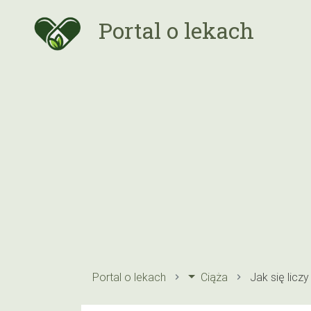
Portal o lekach
Portal o lekach
Ciąża
Jak się licz