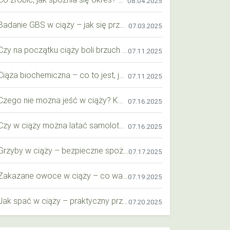
08.04.2025
Badanie GBS w ciąży – jak się przygotować krok po kroku?
07.03.2025
Czy na początku ciąży boli brzuch jak przy okresie? Wyjaśniamy objawy i różnice
07.11.2025
Ciąża biochemiczna – co to jest, jak ją rozpoznać i co warto wiedzieć?
07.11.2025
Czego nie można jeść w ciąży? Kompleksowy przewodnik dla przyszłych mam
07.16.2025
Czy w ciąży można latać samolotem? Praktyczny przewodnik dla przyszłych mam
07.16.2025
Grzyby w ciąży – bezpieczne spożycie, wartości odżywcze i zagrożenia
07.17.2025
Zakazane owoce w ciąży – co warto wiedzieć o bezpieczeństwie diety przyszłej mamy?
07.19.2025
Jak spać w ciąży – praktyczny przewodnik dla przyszłych mam
07.20.2025