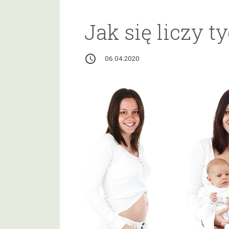
Jak się liczy t
access_time
06.04.2020