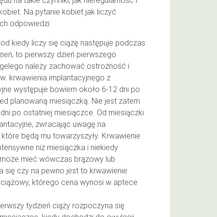
u na takie czynniki, jak nieregularność i
biet. Na pytanie kobiet jak liczyć
óch odpowiedzi:
od kiedy liczy się ciążę następuje podczas
dzień, to pierwszy dzień pierwszego
egelego należy zachować ostrożność i
zw. krwawienia implantacyjnego z
yjne występuje bowiem około 6-12 dni po
rzed planowaną miesiączką. Nie jest zatem
dni po ostatniej miesiączce. Od miesiączki
antacyjne, zwracając uwagę na
, które będą mu towarzyszyły. Krwawienie
intensywne niż miesiączka i niekiedy
a może mieć wówczas brązowy lub
 się czy na pewno jest to krwawienie
 ciążowy, którego cena wynosi w aptece
ierwszy tydzień ciąży rozpoczyna się