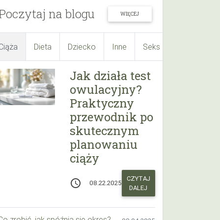
Poczytaj na blogu
WIĘCEJ
Ciąża
Dieta
Dziecko
Inne
Seks
Suplementy
Jak działa test
owulacyjny?
Praktyczny
przewodnik po
skutecznym
planowaniu
ciąży
CZYTAJ
access_time
08.22.2025
DALEJ
Co zrobić, jak spóźnia się okres? Praktyczny przewodnik krok po kroku