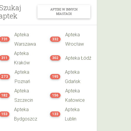
Szukaj
APTEKI W INNYCH
aptek
MIASTACH
Apteka
Apteka
731
332
Warszawa
Wrocław
Apteka
Apteka Łódź
311
302
Kraków
Apteka
Apteka
273
195
Poznań
Gdańsk
Apteka
Apteka
182
156
Szczecin
Katowice
Apteka
Apteka
153
133
Bydgoszcz
Lublin